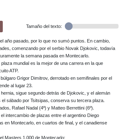
Tamaño del texto:
 el año pasado, por lo que no sumó puntos. En cambio,
idades, comenzando por el serbio Novak Djokovic, todavía
turamente la semana pasada en Montecarlo.
 plaza mundial es la mejor de una carrera en la que
cuito ATP.
 búlgaro Grigor Dimitrov, derrotado en semifinales por el
ende al lugar 23.
 hernia, sigue segundo detrás de Djokovic, y el alemán
 el sábado por Tsitsipas, conserva su tercera plaza.
os, Rafael Nadal (4º) y Matteo Berrettini (6º).
 el intercambio de plazas entre el argentino Diego
s en Montecarlo, en cuartos de final, y el canadiense
s el Masters 1.000 de Montecarlo: