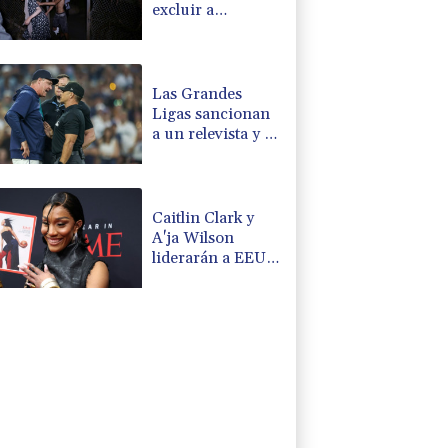
excluir a
Marruecos de la
organización del
Mundial de 2030
Las Grandes
Ligas sancionan
a un relevista y al
entrenador de los
Marineros por
una pelea
Caitlin Clark y
A'ja Wilson
liderarán a EEUU
en el Mundial de
básquet
femenino