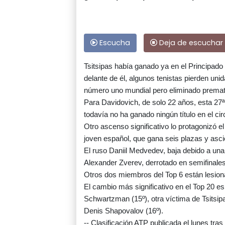
Escucha
Deja de escuchar
Tsitsipas había ganado ya en el Principado
delante de él, algunos tenistas pierden un
número uno mundial pero eliminado prema
Para Davidovich, de solo 22 años, esta 27ª
todavía no ha ganado ningún título en el cir
Otro ascenso significativo lo protagonizó el
joven español, que gana seis plazas y asci
El ruso Daniil Medvedev, baja debido a una
Alexander Zverev, derrotado en semifinales
Otros dos miembros del Top 6 están lesionad
El cambio más significativo en el Top 20 es
Schwartzman (15º), otra víctima de Tsitsipa
Denis Shapovalov (16º).
-- Clasificación ATP publicada el lunes tra