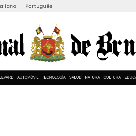
taliano
Português
LEVARD
AUTOMÓVIL
TECNOLOGÍA
SALUD
NATURA
CULTURA
EDUC