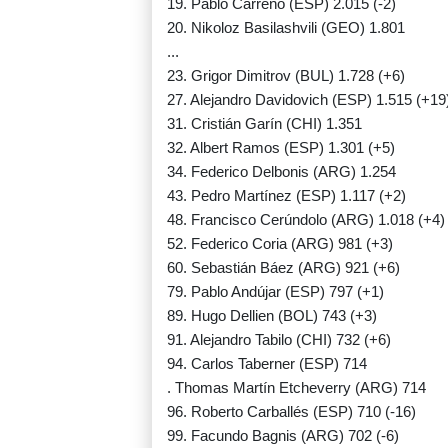
19. Pablo Carreño (ESP) 2.015 (-2)
20. Nikoloz Basilashvili (GEO) 1.801
...
23. Grigor Dimitrov (BUL) 1.728 (+6)
27. Alejandro Davidovich (ESP) 1.515 (+19
31. Cristián Garín (CHI) 1.351
32. Albert Ramos (ESP) 1.301 (+5)
34. Federico Delbonis (ARG) 1.254
43. Pedro Martínez (ESP) 1.117 (+2)
48. Francisco Cerúndolo (ARG) 1.018 (+4)
52. Federico Coria (ARG) 981 (+3)
60. Sebastián Báez (ARG) 921 (+6)
79. Pablo Andújar (ESP) 797 (+1)
89. Hugo Dellien (BOL) 743 (+3)
91. Alejandro Tabilo (CHI) 732 (+6)
94. Carlos Taberner (ESP) 714
. Thomas Martín Etcheverry (ARG) 714
96. Roberto Carballés (ESP) 710 (-16)
99. Facundo Bagnis (ARG) 702 (-6)