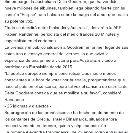
Sin embargo, la australiana Delta Goodrem, que ha vendido
nueve millones de álbumes, también llega pisando fuerte con su
canción "Eclipse", una balada sobre la magia del amor que realza
su potente voz.
"Todo se decidirá entre Finlandia y Australia", declaró a la AFP
Fabien Randanne, periodista del medio francés 20 Minutes y
especialista en el certamen.
La prensa y el público situaron a Goodrem en primer lugar de sus
votos tras el ensayo general del viernes, lo que avivó la
esperanza de una primera victoria para Australia, invitado a
participar en Eurovisión desde 2015.
"El público europeo siempre tiene reticencias más o menos
conscientes a la hora de votar por Australia, preguntándose qué
hace el país en el concurso, pero tal vez el carisma de estrella de
Delta Goodrem consiga que se movilice a su favor", consideró
Randanne.
- 25 idiomas y dialectos -
Su progresión en los pronósticos se ha hecho en detrimento de
los cantantes de Grecia, Israel y Dinamarca, situados ahora
respectivamente en tercera, quinta y séptima posición.
La rumana Alexandra Capitanescu, de 22 años, logró entrar en el