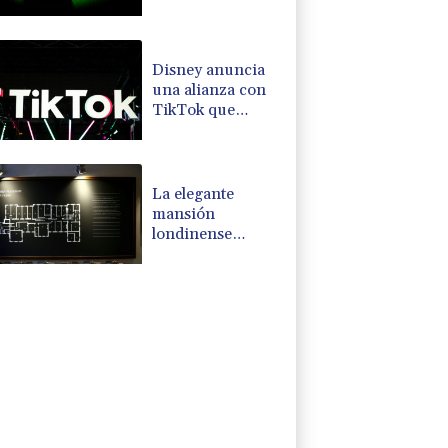
la que busca
competir con
OpenAI y
Anthropic
Disney anuncia
una alianza con
TikTok que
autoriza el uso de
fragmentos de
sus producciones
La elegante
mansión
londinense
donde espías
escuchaban a
prisioneros nazis