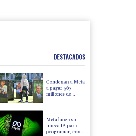
DESTACADOS
Condenan a Meta
a pagar 567
millones de
dólares al estado
de EEUU por el
caso de menores
en las redes
Meta lanza su
sociales
nueva IA para
programar, con