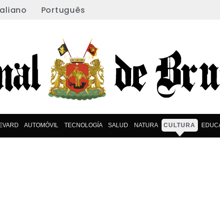
taliano
Português
EVARD
AUTOMÓVIL
TECNOLOGÍA
SALUD
NATURA
CULTURA
EDUC