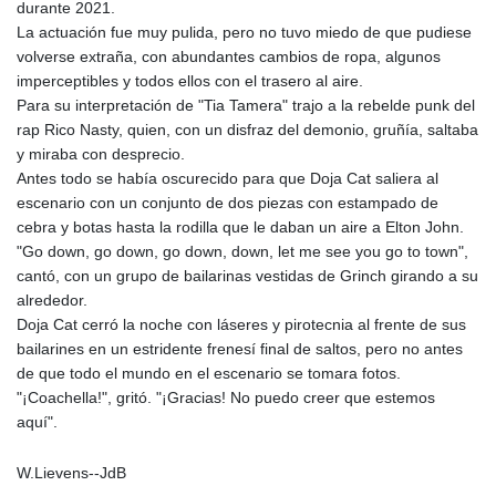
durante 2021.
La actuación fue muy pulida, pero no tuvo miedo de que pudiese
volverse extraña, con abundantes cambios de ropa, algunos
imperceptibles y todos ellos con el trasero al aire.
Para su interpretación de "Tia Tamera" trajo a la rebelde punk del
rap Rico Nasty, quien, con un disfraz del demonio, gruñía, saltaba
y miraba con desprecio.
Antes todo se había oscurecido para que Doja Cat saliera al
escenario con un conjunto de dos piezas con estampado de
cebra y botas hasta la rodilla que le daban un aire a Elton John.
"Go down, go down, go down, down, let me see you go to town",
cantó, con un grupo de bailarinas vestidas de Grinch girando a su
alrededor.
Doja Cat cerró la noche con láseres y pirotecnia al frente de sus
bailarines en un estridente frenesí final de saltos, pero no antes
de que todo el mundo en el escenario se tomara fotos.
"¡Coachella!", gritó. "¡Gracias! No puedo creer que estemos
aquí".
W.Lievens--JdB