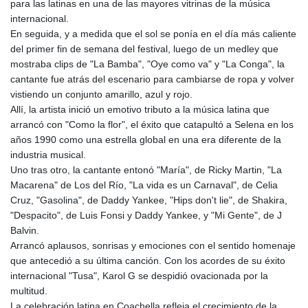
para las latinas en una de las mayores vitrinas de la música
internacional.
En seguida, y a medida que el sol se ponía en el día más caliente
del primer fin de semana del festival, luego de un medley que
mostraba clips de "La Bamba", "Oye como va" y "La Conga", la
cantante fue atrás del escenario para cambiarse de ropa y volver
vistiendo un conjunto amarillo, azul y rojo.
Allí, la artista inició un emotivo tributo a la música latina que
arrancó con "Como la flor", el éxito que catapultó a Selena en los
años 1990 como una estrella global en una era diferente de la
industria musical.
Uno tras otro, la cantante entonó "María", de Ricky Martin, "La
Macarena" de Los del Río, "La vida es un Carnaval", de Celia
Cruz, "Gasolina", de Daddy Yankee, "Hips don't lie", de Shakira,
"Despacito", de Luis Fonsi y Daddy Yankee, y "Mi Gente", de J
Balvin.
Arrancó aplausos, sonrisas y emociones con el sentido homenaje
que antecedió a su última canción. Con los acordes de su éxito
internacional "Tusa", Karol G se despidió ovacionada por la
multitud.
La celebración latina en Coachella refleja el crecimiento de la