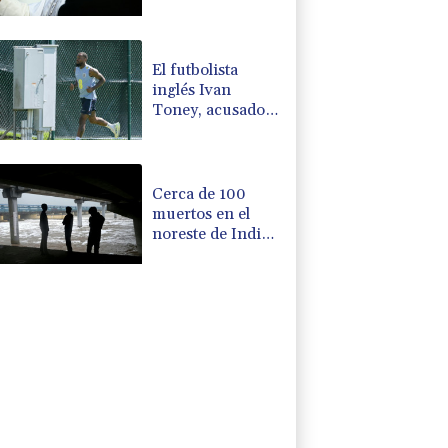
abusos: la agenda
del papa en
Francia
El futbolista
inglés Ivan
Toney, acusado
tras una agresión
en una discoteca
Cerca de 100
muertos en el
noreste de India
por las
inundaciones del
monzón