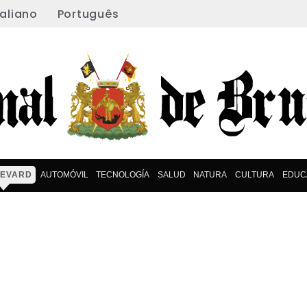
taliano
Português
EVARD
AUTOMÓVIL
TECNOLOGÍA
SALUD
NATURA
CULTURA
EDUC