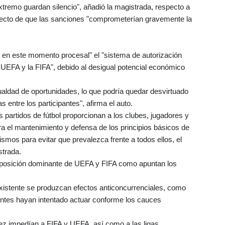
tremo guardan silencio", añadió la magistrada, respecto a
yecto de que las sanciones "comprometerían gravemente la
o, en este momento procesal" el "sistema de autorización
a UEFA y la FIFA", debido al desigual potencial económico
gualdad de oportunidades, lo que podría quedar desvirtuado
entre los participantes", afirma el auto.
 partidos de fútbol proporcionan a los clubes, jugadores y
ra el mantenimiento y defensa de los principios básicos de
smos para evitar que prevalezca frente a todos ellos, el
strada.
 posición dominante de UEFA y FIFA como apuntan los
 existente se produzcan efectos anticoncurrenciales, como
ntes hayan intentado actuar conforme los cauces
uez impedían a FIFA y UEFA, así como a las ligas