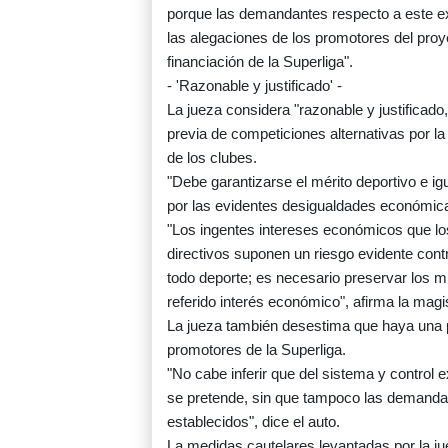
porque las demandantes respecto a este ex
las alegaciones de los promotores del pro
financiación de la Superliga".
- 'Razonable y justificado' -
La jueza considera "razonable y justificad
previa de competiciones alternativas por l
de los clubes.
"Debe garantizarse el mérito deportivo e i
por las evidentes desigualdades económicas 
"Los ingentes intereses económicos que los
directivos suponen un riesgo evidente cont
todo deporte; es necesario preservar los mi
referido interés económico", afirma la magi
La jueza también desestima que haya una
promotores de la Superliga.
"No cabe inferir que del sistema y control
se pretende, sin que tampoco las demanda
establecidos", dice el auto.
La medidas cautelares levantadas por la j