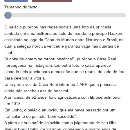
Tamanho do texto:
O palácio publicou nas redes sociais uma foto da princesa
sentada em uma poltrona ao lado do marido, o príncipe Haakon,
assistindo ao jogo da Copa do Mundo entre Noruega e Brasil, no
qual a seleção nórdica venceu e garantiu vaga nas quartas de
final.
"A noite de ontem se tornou histórica!", publicou a Casa Real
norueguesa no Instagram. Em outra foto, o casal aparece
olhando pela janela para a multidão que se reuniu do lado de fora
para celebrar a vitória.
Uma porta-voz da Casa Real informou à AFP que a princesa
ainda não recebeu alta do hospital.
A princesa, de 52 anos, foi diagnosticada com fibrose pulmonar
em 2018.
Em junho, o palácio anunciou que ela havia passado por um
transplante de pulmão "bem-sucedido".
A piora de sua saúde coincidiu com o julgamento de seu filho
Marius Borg Hoiby, de 29 anos, condenado a quatro anos de