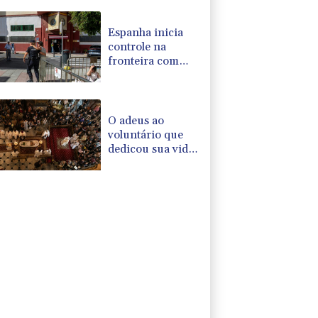
Colômbia
Espanha inicia
controle na
fronteira com
Itália após crise
migratória
O adeus ao
voluntário que
dedicou sua vida
a recuperar
corpos na guerra
na Ucrânia