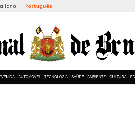
taliano
Português
AVENIDA
AUTOMÓVEL
TECNOLOGIA
SAÚDE
AMBIENTE
CULTURA
E