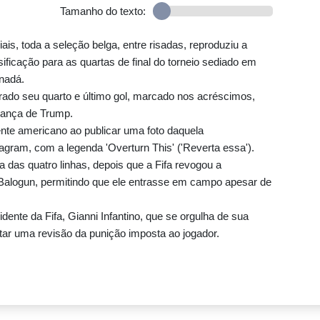
Tamanho do texto:
s, toda a seleção belga, entre risadas, reproduziu a
ficação para as quartas de final do torneio sediado em
nadá.
do seu quarto e último gol, marcado nos acréscimos,
dança de Trump.
nte americano ao publicar uma foto daquela
ram, com a legenda 'Overturn This' ('Reverta essa').
a das quatro linhas, depois que a Fifa revogou a
Balogun, permitindo que ele entrasse em campo apesar de
dente da Fifa, Gianni Infantino, que se orgulha de sua
tar uma revisão da punição imposta ao jogador.