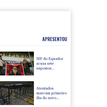
APRESENTOU
MP do Equador
acusa sete
supostos
idealizadores do
assassinato de
Villavicencio
Atentados
marcam primeiro
dia do novo
governo na