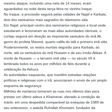
mesmo ataque, incluindo uma neta de 14 meses, eram
aguardados na noite desta terça-feira no vizinho Iraque.
No Iraque, a procissão seguirá pelas cidades de Najaf e Karbala,
dois dos santuários mais sagrados do islamismo xiita.
Em Najaf, principal centro dos seminários religiosos e local onde
estudaram e lecionaram as mais altas autoridades clericais, o
cortejo seguirá em direção ao imponente santuário do imã Ali,
genro do profeta Maomé, quarto califa do islã e primeiro imã xiita.
Posteriormente, os restos mortais seguirão para Karbala, ao
norte, até os santuários do imã Hussein e de seu irmão Abbas. A
morte de Hussein — o terceiro imã xiita — no século VII é
lembrada todos os anos por milhões de fiéis durante a
celebração da Ashura.
As autoridades iraquianas, que mantêm estreitas relações
políticas e religiosas com o Irã, anunciaram o envio de um amplo
esquema de segurança.
Milhões de iranianos tomaram as ruas nos últimos dias para
prestar um último adeus a Khamenei, elevado à condição de
mártir, em uma despedida comparável às exéquias de 1989 de
seu antecessor, o aiatolá Ruhollah Khomeini, fundador da