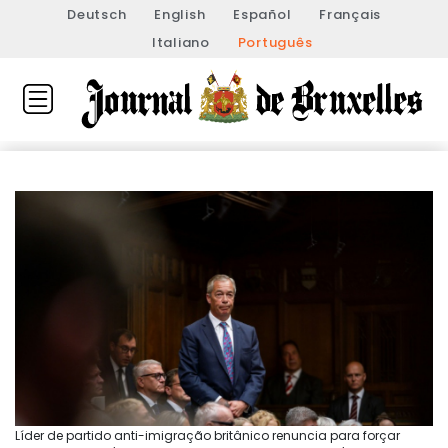
Deutsch
English
Español
Français
Italiano
Português
Líder de partido anti-imigração britânico renuncia para forçar