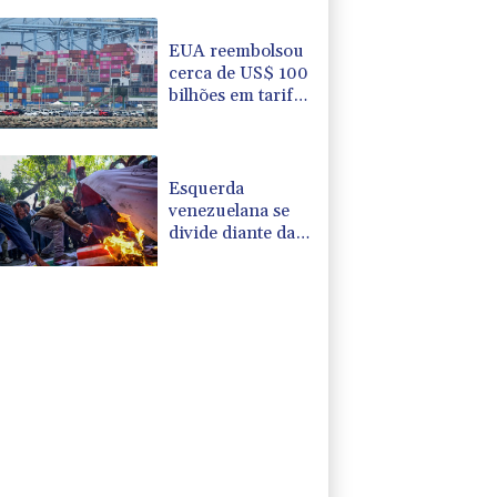
posse de De la
Espriella
EUA reembolsou
cerca de US$ 100
bilhões em tarifas
de Trump
Esquerda
venezuelana se
divide diante da
aproximação com
os EUA