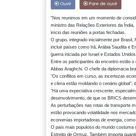
Ouvir
Pare de ouvir
"Nos reunimos em um momento de considerá
ministro das Relações Exteriores da Índi
início das reuniões a portas fechadas.
O grupo, integrado inicialmente por Brasil, 
incluir países como Irã, Arábia Saudita e
guerra iniciada por Israel e Estados Unidos
Entre os participantes do encontro estão o 
Abbas Araghchi. O chefe da diplomacia bras
"Os conflitos em curso, as incertezas eco
e clima estão moldando o cenário global", 
"Há uma expectativa crescente, especial
desenvolvimento, de que os BRICS desempe
As perturbações nas rotas de transporte ma
estão provocando volatilidade nos mercado
economias importadoras de energia, como 
O país mais populoso do mundo costuma ob
Estreito de Ormuz. Também importa quantida