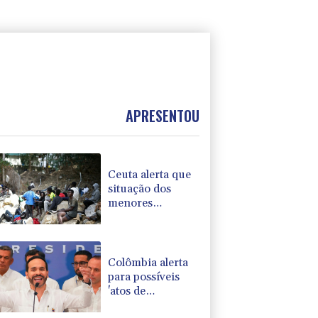
APRESENTOU
Ceuta alerta que
situação dos
menores
migrantes é
'insustentável'
Colômbia alerta
para possíveis
'atos de
terrorismo' na