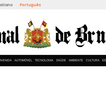
taliano
Português
AVENIDA
AUTOMÓVEL
TECNOLOGIA
SAÚDE
AMBIENTE
CULTURA
E