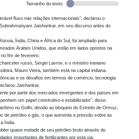
Tamanho do texto:
vel fluxo nas relações internacionais", declarou o
a, Subrahmanyam Jaishankar, em seu discurso antes do
Rússia, Índia, China e África do Sul, foi ampliado para
 Emirados Árabes Unidos, que estão em lados opostos na
 no fim de fevereiro.
chanceler russo, Sergei Lavrov, e o ministro iraniano
ileira, Mauro Vieira, também está na capital indiana.
nômicas e os desafios em termos de comércio, tecnologia
declarou Jaishankar.
mente por parte dos mercados emergentes e dos países em
nhem um papel construtivo e estabilizador", disse.
rítimo no Golfo, devido ao bloqueio do Estreito de Ormuz,
s de petróleo e gás, o que aumenta a pressão sobre as
a Índia.
ter quase metade de seu petróleo bruto através do
des importantes de fertilizantes por esta via.