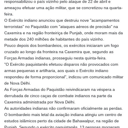
responsabilizou o país vizinho pelo ataque de 22 de abril e
ameaçou efetuar uma ação militar, que se concretizou na quarta-
feira.
O Exército indiano anunciou que destruiu nove "acampamentos
terroristas" no Paquistão com "ataques aéreos de precisão" na
Caxemira e na região fronteiriça de Punjab, onde moram mais da
metade dos 240 milhões de habitantes do país vizinho.
Pouco depois dos bombardeios, os exércitos iniciaram um fogo
cruzado ao longo da fronteira na Caxemira que, segundo as
Forças Armadas indianas, prosseguiu nesta quinta-feira.
"O Exército paquistanês efetuou disparos não provocados com
armas pequenas e artilharia, aos quais o Exército indiano
respondeu de forma proporcional", indicou um comunicado militar
de Nova Délhi.
As Forças Armadas do Paquistão reivindicaram na véspera a
derrubada de cinco caças de combate indianos na parte da
Caxemira administrada por Nova Délhi.
As autoridades indianas não confirmaram oficialmente as perdas.
O bombardeio mais letal da aviação indiana atingiu um centro de
estudos islâmicos perto da cidade de Bahawalpur, na região de
Punjab. Segundo o exército paquistanês, 13 pessoas morreram