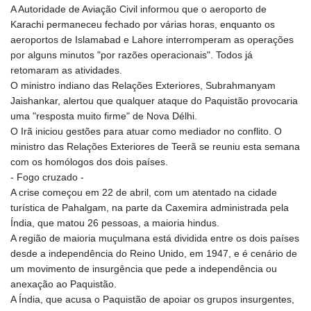
A Autoridade de Aviação Civil informou que o aeroporto de
Karachi permaneceu fechado por várias horas, enquanto os
aeroportos de Islamabad e Lahore interromperam as operações
por alguns minutos "por razões operacionais". Todos já
retomaram as atividades.
O ministro indiano das Relações Exteriores, Subrahmanyam
Jaishankar, alertou que qualquer ataque do Paquistão provocaria
uma "resposta muito firme" de Nova Délhi.
O Irã iniciou gestões para atuar como mediador no conflito. O
ministro das Relações Exteriores de Teerã se reuniu esta semana
com os homólogos dos dois países.
- Fogo cruzado -
A crise começou em 22 de abril, com um atentado na cidade
turística de Pahalgam, na parte da Caxemira administrada pela
Índia, que matou 26 pessoas, a maioria hindus.
A região de maioria muçulmana está dividida entre os dois países
desde a independência do Reino Unido, em 1947, e é cenário de
um movimento de insurgência que pede a independência ou
anexação ao Paquistão.
A Índia, que acusa o Paquistão de apoiar os grupos insurgentes,