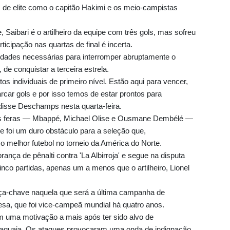
s de elite como o capitão Hakimi e os meio-campistas
aibari é o artilheiro da equipe com três gols, mas sofreu
icipação nas quartas de final é incerta.
lidades necessárias para interromper abruptamente o
e conquistar a terceira estrela.
os individuais de primeiro nível. Estão aqui para vencer,
rcar gols e por isso temos de estar prontos para
isse Deschamps nesta quarta-feira.
rês feras — Mbappé, Michael Olise e Ousmane Dembélé —
e foi um duro obstáculo para a seleção que,
 melhor futebol no torneio da América do Norte.
ança de pênalti contra 'La Albirroja' e segue na disputa
nco partidas, apenas um a menos que o artilheiro, Lionel
ça-chave naquela que será a última campanha de
a, que foi vice-campeã mundial há quatro anos.
uma motivação a mais após ter sido alvo de
raguaia. Os ataques provocaram uma onda de indignação