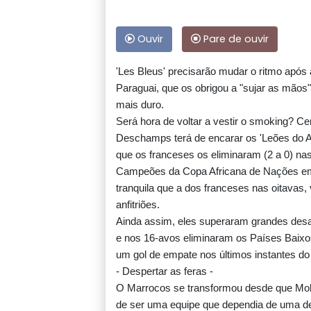
Ouvir
Pare de ouvir
'Les Bleus' precisarão mudar o ritmo após a 
Paraguai, que os obrigou a "sujar as mãos"
mais duro.
Será hora de voltar a vestir o smoking? Ce
Deschamps terá de encarar os 'Leões do A
que os franceses os eliminaram (2 a 0) na
Campeões da Copa Africana de Nações em j
tranquila que a dos franceses nas oitavas,
anfitriões.
Ainda assim, eles superaram grandes desa
e nos 16-avos eliminaram os Países Baixos
um gol de empate nos últimos instantes do
- Despertar as feras -
O Marrocos se transformou desde que M
de ser uma equipe que dependia de uma def