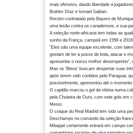
mais ofensivo, dando liberdade a jogadore
Brahim Díaz e Ismael Saibari.
Recém-contratado pelo Bayern de Munique, S
uma lesão contra os canadenses, e sua part
A seleção norte-africana tem todas as qua
sonho da França, campeã em 1998 e 2018, d
"Eles são uma equipe excelente, com talent
gostam de ter a posse de bola, atacar e ma
apresentar o nosso melhor desempenho", d
Mas os 'Bleus' buscam despertar suas t
após terem sido contidos pelo Paraguai, qu
possivelmente, apresentou até o momento o
O capitão marcou o gol da vitória numa cobr
pela Chuteira de Ouro, com sete gols em ci
Messi.
O craque do Real Madrid tem sido uma pe
Deschamps no comando da seleção frances
Mbappé certamente entrará em campo com 
comentários racistas de uma senadora pa