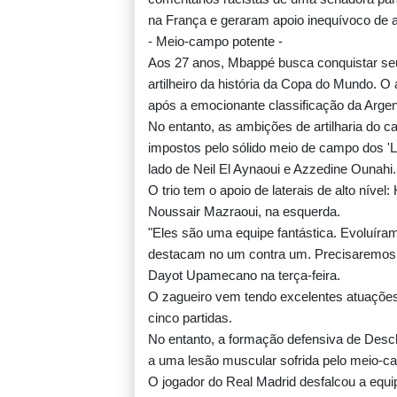
na França e geraram apoio inequívoco de 
- Meio-campo potente -
Aos 27 anos, Mbappé busca conquistar seu
artilheiro da história da Copa do Mundo. 
após a emocionante classificação da Argent
No entanto, as ambições de artilharia do c
impostos pelo sólido meio de campo dos 'L
lado de Neil El Aynaoui e Azzedine Ounahi.
O trio tem o apoio de laterais de alto nível:
Noussair Mazraoui, na esquerda.
"Eles são uma equipe fantástica. Evoluíra
destacam no um contra um. Precisaremos fi
Dayot Upamecano na terça-feira.
O zagueiro vem tendo excelentes atuações
cinco partidas.
No entanto, a formação defensiva de Des
a uma lesão muscular sofrida pelo meio-c
O jogador do Real Madrid desfalcou a equip