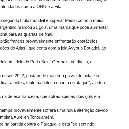
autoridades como a ONU e a Fifa.
 segundo título mundial e superar Messi como o maior
O argentino marcou 21 gols, uma marca que pode aumentar
ina para as quartas de final.
apitão francês provavelmente enfrentarão obstáculos
eões do Atlas', que conta com a joia Ayyoub Bouaddi, ao
 Hakimi, ídolo do Paris Saint-Germain, na direita, e
m desde 2022, gostam de manter a posse de bola e se
car atentos, tanto na defesa quanto no ataque", alertou
 na defesa francesa, que sofreu apenas dois gols em
champs provavelmente sofrerá uma nova alteração devido
ampista Aurélien Tchouaméni.
e na partida contra o Paraguai e está "se sentindo