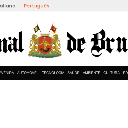
taliano
Português
AVENIDA
AUTOMÓVEL
TECNOLOGIA
SAÚDE
AMBIENTE
CULTURA
E