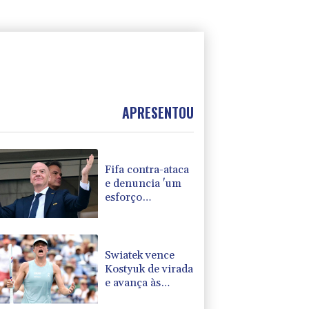
APRESENTOU
Fifa contra-ataca
e denuncia 'um
esforço
orquestrado para
minar seu
presidente'
Swiatek vence
Kostyuk de virada
e avança às
quartas de final