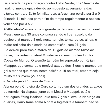
Se a virada na prorrogação contra Cabo Verde, nos 16-avos de
final, foi menos épica devido ao modesto adversário, a das
oitavas contra o Egito foi milagrosa: a Argentina perdia por 2 a 0
faltando 11 minutos para o fim do tempo regulamentar e acabou
vencendo por 3 a 2.
A 'Albiceleste' avançou, em grande parte, devido ao astro Lionel
Messi, que aos 39 anos continua sendo o líder absoluto da
equipe e já marcou 8 gols neste torneio, tornando-se, ainda, o
maior artilheiro da história da competição, com 21 gols.
Ele deixou para trás a marca de 16 gols do alemão Miroslav
Klose, que antes do atual Mundial era o maior goleador das
Copas do Mundo. O alemão também foi superado por Kylian
Mbappé, que comanda o temível ataque dos 'Bleus' e marcou um
gol a menos que Messi nesta edição e 19 no total, embora seja
muito mais jovem (27 anos).
- Disputa pela Chuteira de Ouro -
A briga pela Chuteira de Ouro se tornou um dos grandes atrativos
do torneio. Na disputa, junto com Messi e Mbappé, está o
norueguês Erling Haaland, que tem 7 gols e levou a Noruega às
quartas, Harry Kane soma 6 com a Inglaterra e também não se