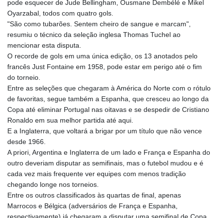
pode esquecer de Jude Bellingham, Ousmane Dembélé e Mikel
Oyarzabal, todos com quatro gols.
"São como tubarões. Sentem cheiro de sangue e marcam",
resumiu o técnico da seleção inglesa Thomas Tuchel ao
mencionar esta disputa.
O recorde de gols em uma única edição, os 13 anotados pelo
francês Just Fontaine em 1958, pode estar em perigo até o fim
do torneio.
Entre as seleções que chegaram à América do Norte com o rótulo
de favoritas, segue também a Espanha, que cresceu ao longo da
Copa até eliminar Portugal nas oitavas e se despedir de Cristiano
Ronaldo em sua melhor partida até aqui.
E a Inglaterra, que voltará a brigar por um título que não vence
desde 1966.
A priori, Argentina e Inglaterra de um lado e França e Espanha do
outro deveriam disputar as semifinais, mas o futebol mudou e é
cada vez mais frequente ver equipes com menos tradição
chegando longe nos torneios.
Entre os outros classificados às quartas de final, apenas
Marrocos e Bélgica (adversários de França e Espanha,
respectivamente) já chegaram a disputar uma semifinal de Copa