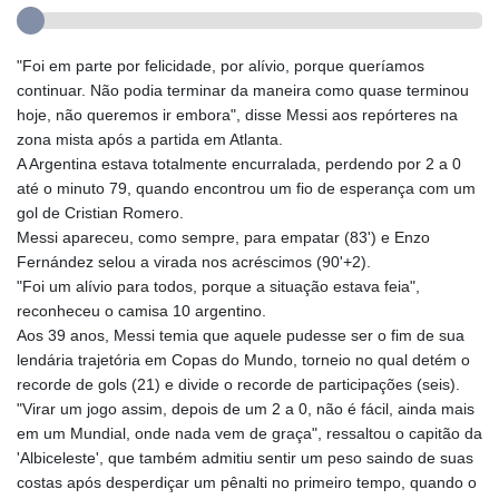
"Foi em parte por felicidade, por alívio, porque queríamos
continuar. Não podia terminar da maneira como quase terminou
hoje, não queremos ir embora", disse Messi aos repórteres na
zona mista após a partida em Atlanta.
A Argentina estava totalmente encurralada, perdendo por 2 a 0
até o minuto 79, quando encontrou um fio de esperança com um
gol de Cristian Romero.
Messi apareceu, como sempre, para empatar (83') e Enzo
Fernández selou a virada nos acréscimos (90'+2).
"Foi um alívio para todos, porque a situação estava feia",
reconheceu o camisa 10 argentino.
Aos 39 anos, Messi temia que aquele pudesse ser o fim de sua
lendária trajetória em Copas do Mundo, torneio no qual detém o
recorde de gols (21) e divide o recorde de participações (seis).
"Virar um jogo assim, depois de um 2 a 0, não é fácil, ainda mais
em um Mundial, onde nada vem de graça", ressaltou o capitão da
'Albiceleste', que também admitiu sentir um peso saindo de suas
costas após desperdiçar um pênalti no primeiro tempo, quando o