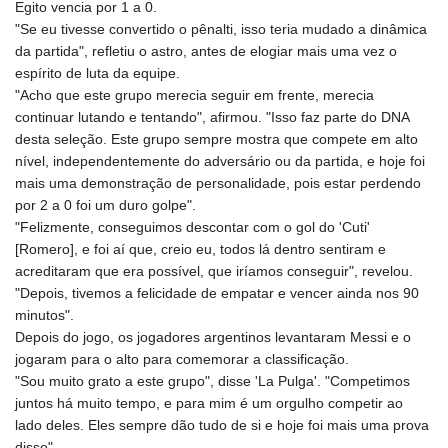
Egito vencia por 1 a 0.
"Se eu tivesse convertido o pênalti, isso teria mudado a dinâmica
da partida", refletiu o astro, antes de elogiar mais uma vez o
espírito de luta da equipe.
"Acho que este grupo merecia seguir em frente, merecia
continuar lutando e tentando", afirmou. "Isso faz parte do DNA
desta seleção. Este grupo sempre mostra que compete em alto
nível, independentemente do adversário ou da partida, e hoje foi
mais uma demonstração de personalidade, pois estar perdendo
por 2 a 0 foi um duro golpe".
"Felizmente, conseguimos descontar com o gol do 'Cuti'
[Romero], e foi aí que, creio eu, todos lá dentro sentiram e
acreditaram que era possível, que iríamos conseguir", revelou.
"Depois, tivemos a felicidade de empatar e vencer ainda nos 90
minutos".
Depois do jogo, os jogadores argentinos levantaram Messi e o
jogaram para o alto para comemorar a classificação.
"Sou muito grato a este grupo", disse 'La Pulga'. "Competimos
juntos há muito tempo, e para mim é um orgulho competir ao
lado deles. Eles sempre dão tudo de si e hoje foi mais uma prova
disso".