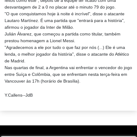
feitos como este", depois de a equipe ter ficado com uma
desvantagem de 2 a 0 no placar até o minuto 79 do jogo.
"O que conquistamos hoje à noite é incrível", disse o atacante
Lautaro Martínez. É uma partida que "entrará para a história",
afirmou o jogador da Inter de Milão.
Julián Álvarez, que começou a partida como titular, também
prestou homenagem a Lionel Messi.
"Agradecemos a ele por tudo o que faz por nós (...) Ele é uma
lenda, o melhor jogador da história", disse o atacante do Atlético
de Madrid.
Nas quartas de final, a Argentina vai enfrentar o vencedor do jogo
entre Suíça e Colômbia, que se enfrentam nesta terça-feira em
Vancouver às 17h (horário de Brasília).
Y.Callens--JdB