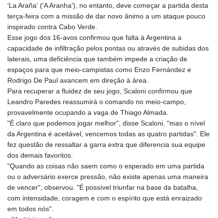
'La Araña' ('A Aranha'), no entanto, deve começar a partida desta
terça-feira com a missão de dar novo ânimo a um ataque pouco
inspirado contra Cabo Verde.
Esse jogo dos 16-avos confirmou que falta à Argentina a
capacidade de infiltração pelos pontas ou através de subidas dos
laterais, uma deficiência que também impede a criação de
espaços para que meio-campistas como Enzo Fernández e
Rodrigo De Paul avancem em direção à área.
Para recuperar a fluidez de seu jogo, Scaloni confirmou que
Leandro Paredes reassumirá o comando no meio-campo,
provavelmente ocupando a vaga de Thiago Almada.
"É claro que podemos jogar melhor", disse Scaloni, "mas o nível
da Argentina é aceitável, vencemos todas as quatro partidas". Ele
fez questão de ressaltar a garra extra que diferencia sua equipe
dos demais favoritos.
"Quando as coisas não saem como o esperado em uma partida
ou o adversário exerce pressão, não existe apenas uma maneira
de vencer", observou. "É possível triunfar na base da batalha,
com intensidade, coragem e com o espírito que está enraizado
em todos nós".