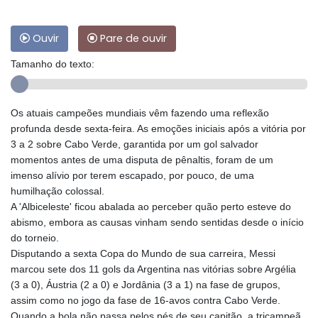
Ouvir
Pare de ouvir
Tamanho do texto:
Os atuais campeões mundiais vêm fazendo uma reflexão
profunda desde sexta-feira. As emoções iniciais após a vitória por
3 a 2 sobre Cabo Verde, garantida por um gol salvador
momentos antes de uma disputa de pênaltis, foram de um
imenso alívio por terem escapado, por pouco, de uma
humilhação colossal.
A 'Albiceleste' ficou abalada ao perceber quão perto esteve do
abismo, embora as causas vinham sendo sentidas desde o início
do torneio.
Disputando a sexta Copa do Mundo de sua carreira, Messi
marcou sete dos 11 gols da Argentina nas vitórias sobre Argélia
(3 a 0), Áustria (2 a 0) e Jordânia (3 a 1) na fase de grupos,
assim como no jogo da fase de 16-avos contra Cabo Verde.
Quando a bola não passa pelos pés de seu capitão, a tricampeã