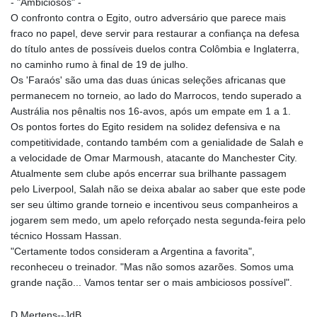
- "Ambiciosos" -
O confronto contra o Egito, outro adversário que parece mais
fraco no papel, deve servir para restaurar a confiança na defesa
do título antes de possíveis duelos contra Colômbia e Inglaterra,
no caminho rumo à final de 19 de julho.
Os 'Faraós' são uma das duas únicas seleções africanas que
permanecem no torneio, ao lado do Marrocos, tendo superado a
Austrália nos pênaltis nos 16-avos, após um empate em 1 a 1.
Os pontos fortes do Egito residem na solidez defensiva e na
competitividade, contando também com a genialidade de Salah e
a velocidade de Omar Marmoush, atacante do Manchester City.
Atualmente sem clube após encerrar sua brilhante passagem
pelo Liverpool, Salah não se deixa abalar ao saber que este pode
ser seu último grande torneio e incentivou seus companheiros a
jogarem sem medo, um apelo reforçado nesta segunda-feira pelo
técnico Hossam Hassan.
"Certamente todos consideram a Argentina a favorita",
reconheceu o treinador. "Mas não somos azarões. Somos uma
grande nação... Vamos tentar ser o mais ambiciosos possível".
D.Mertens--JdB