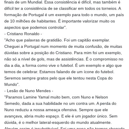
finais de um Mundial. Essa consistência é difícil, mas também é
difícil ter a consistência de se classificar em todos os torneios. A
formação de Portugal é um exemplo para todo o mundo, um país
de 10 milhões de habitantes. É importante valorizar muito os
aspectos que podemos controlar".
- Cristiano Ronaldo -
"Acho que palavras de gratidão. Foi um capitão exemplar.
Cheguei a Portugal num momento de muita confusão, de muitas
dúvidas sobre a posição do Cristiano. Para mim foi um exemplo,
não só a nível de gols, mas de assistências. É o compromisso no
dia a dia, a forma como vive o futebol. É um exemplo e algo que
temos de celebrar. Estamos falando de um ícone do futebol.
Seremos sempre gratos pelo que ele tentou nesta Copa do
Mundo".
- Lesão de Nuno Mendes -
"Paramos Lamine Yamal muito bem, com Nuno e Nelson
Semedo, dada a sua habilidade no um contra um. A perda do
Nuno reduziu a nossa ameaça ofensiva. Sempre que ele
avançava, abria muito espaço. E ele é um jogador único. Sem
dúvida, é o melhor lateral-esquerdo do mundo atualmente.
Alguém assim é insubstituível. Foi uma pena não termos chegado