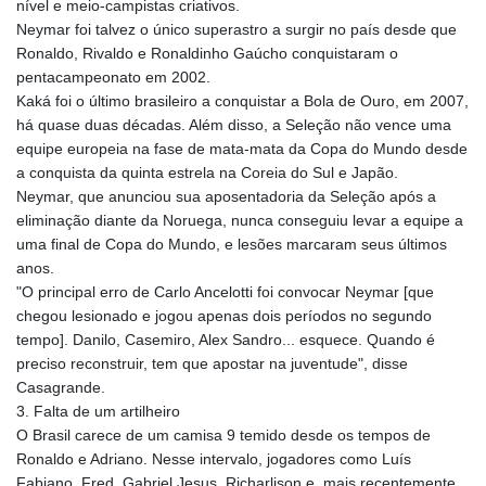
nível e meio-campistas criativos.
Neymar foi talvez o único superastro a surgir no país desde que
Ronaldo, Rivaldo e Ronaldinho Gaúcho conquistaram o
pentacampeonato em 2002.
Kaká foi o último brasileiro a conquistar a Bola de Ouro, em 2007,
há quase duas décadas. Além disso, a Seleção não vence uma
equipe europeia na fase de mata-mata da Copa do Mundo desde
a conquista da quinta estrela na Coreia do Sul e Japão.
Neymar, que anunciou sua aposentadoria da Seleção após a
eliminação diante da Noruega, nunca conseguiu levar a equipe a
uma final de Copa do Mundo, e lesões marcaram seus últimos
anos.
"O principal erro de Carlo Ancelotti foi convocar Neymar [que
chegou lesionado e jogou apenas dois períodos no segundo
tempo]. Danilo, Casemiro, Alex Sandro... esquece. Quando é
preciso reconstruir, tem que apostar na juventude", disse
Casagrande.
3. Falta de um artilheiro
O Brasil carece de um camisa 9 temido desde os tempos de
Ronaldo e Adriano. Nesse intervalo, jogadores como Luís
Fabiano, Fred, Gabriel Jesus, Richarlison e, mais recentemente,