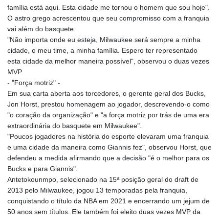
família está aqui. Esta cidade me tornou o homem que sou hoje".
O astro grego acrescentou que seu compromisso com a franquia
vai além do basquete.
"Não importa onde eu esteja, Milwaukee será sempre a minha
cidade, o meu time, a minha família. Espero ter representado
esta cidade da melhor maneira possível", observou o duas vezes
MVP.
- "Força motriz" -
Em sua carta aberta aos torcedores, o gerente geral dos Bucks,
Jon Horst, prestou homenagem ao jogador, descrevendo-o como
"o coração da organização" e "a força motriz por trás de uma era
extraordinária do basquete em Milwaukee".
"Poucos jogadores na história do esporte elevaram uma franquia
e uma cidade da maneira como Giannis fez", observou Horst, que
defendeu a medida afirmando que a decisão "é o melhor para os
Bucks e para Giannis".
Antetokounmpo, selecionado na 15ª posição geral do draft de
2013 pelo Milwaukee, jogou 13 temporadas pela franquia,
conquistando o título da NBA em 2021 e encerrando um jejum de
50 anos sem títulos. Ele também foi eleito duas vezes MVP da