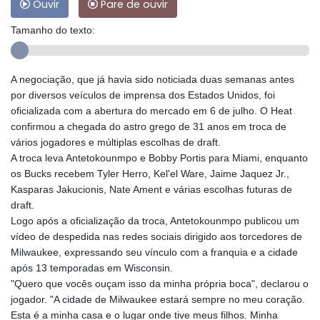
Ouvir
Pare de ouvir
Tamanho do texto:
A negociação, que já havia sido noticiada duas semanas antes
por diversos veículos de imprensa dos Estados Unidos, foi
oficializada com a abertura do mercado em 6 de julho. O Heat
confirmou a chegada do astro grego de 31 anos em troca de
vários jogadores e múltiplas escolhas de draft.
A troca leva Antetokounmpo e Bobby Portis para Miami, enquanto
os Bucks recebem Tyler Herro, Kel'el Ware, Jaime Jaquez Jr.,
Kasparas Jakucionis, Nate Ament e várias escolhas futuras de
draft.
Logo após a oficialização da troca, Antetokounmpo publicou um
vídeo de despedida nas redes sociais dirigido aos torcedores de
Milwaukee, expressando seu vínculo com a franquia e a cidade
após 13 temporadas em Wisconsin.
"Quero que vocês ouçam isso da minha própria boca", declarou o
jogador. "A cidade de Milwaukee estará sempre no meu coração.
Esta é a minha casa e o lugar onde tive meus filhos. Minha