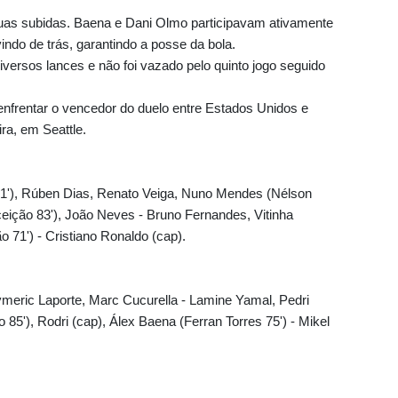
uas subidas. Baena e Dani Olmo participavam ativamente
vindo de trás, garantindo a posse da bola.
versos lances e não foi vazado pelo quinto jogo seguido
enfrentar o vencedor do duelo entre Estados Unidos e
ra, em Seattle.
71'), Rúben Dias, Renato Veiga, Nuno Mendes (Nélson
eição 83'), João Neves - Bruno Fernandes, Vitinha
o 71') - Cristiano Ronaldo (cap).
meric Laporte, Marc Cucurella - Lamine Yamal, Pedri
 85'), Rodri (cap), Álex Baena (Ferran Torres 75') - Mikel