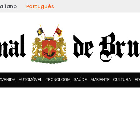
taliano
Português
AVENIDA
AUTOMÓVEL
TECNOLOGIA
SAÚDE
AMBIENTE
CULTURA
E