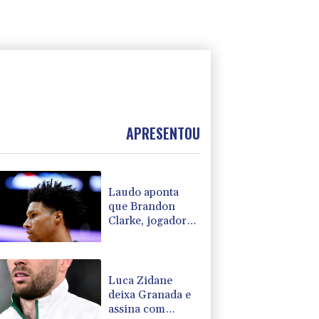
APRESENTOU
Laudo aponta
que Brandon
Clarke, jogador
da NBA, teve
morte por
overdose
acidental
Luca Zidane
deixa Granada e
assina com