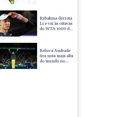
Leganés
Rybakina derrota
Li e vai às oitavas
do WTA 1000 de
Toronto
Rebeca Andrade
tira nota mais alta
do mundo no
salto em 2026