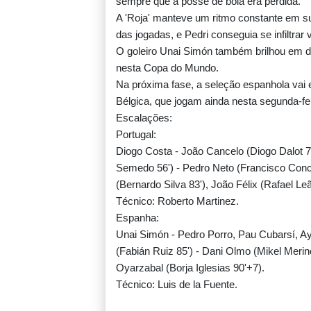
sempre que a posse de bola era perdida.
A 'Roja' manteve um ritmo constante em s
das jogadas, e Pedri conseguia se infiltrar 
O goleiro Unai Simón também brilhou em di
nesta Copa do Mundo.
Na próxima fase, a seleção espanhola vai 
Bélgica, que jogam ainda nesta segunda-fei
Escalações:
Portugal:
Diogo Costa - João Cancelo (Diogo Dalot 
Semedo 56') - Pedro Neto (Francisco Conc
(Bernardo Silva 83'), João Félix (Rafael Leã
Técnico: Roberto Martinez.
Espanha:
Unai Simón - Pedro Porro, Pau Cubarsí, Ay
(Fabián Ruiz 85') - Dani Olmo (Mikel Merino
Oyarzabal (Borja Iglesias 90'+7).
Técnico: Luis de la Fuente.