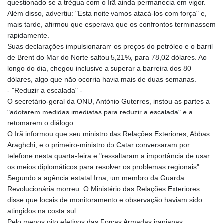
questionado se a trégua com o Irã ainda permanecia em vigor.
Além disso, advertiu: "Esta noite vamos atacá-los com força" e,
mais tarde, afirmou que esperava que os confrontos terminassem
rapidamente.
Suas declarações impulsionaram os preços do petróleo e o barril
de Brent do Mar do Norte saltou 5,21%, para 78,02 dólares. Ao
longo do dia, chegou inclusive a superar a barreira dos 80
dólares, algo que não ocorria havia mais de duas semanas.
- "Reduzir a escalada" -
O secretário-geral da ONU, António Guterres, instou as partes a
"adotarem medidas imediatas para reduzir a escalada" e a
retomarem o diálogo.
O Irã informou que seu ministro das Relações Exteriores, Abbas
Araghchi, e o primeiro-ministro do Catar conversaram por
telefone nesta quarta-feira e "ressaltaram a importância de usar
os meios diplomáticos para resolver os problemas regionais".
Segundo a agência estatal Irna, um membro da Guarda
Revolucionária morreu. O Ministério das Relações Exteriores
disse que locais de monitoramento e observação haviam sido
atingidos na costa sul.
Pelo menos oito efetivos das Forças Armadas iranianas