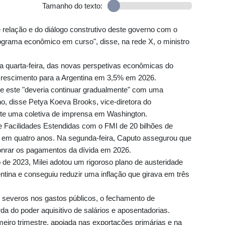
Tamanho do texto:
e relação e do diálogo construtivo deste governo com o
grama econômico em curso", disse, na rede X, o ministro
a quarta-feira, das novas perspetivas econômicas do
crescimento para a Argentina em 3,5% em 2026.
 e este "deveria continuar gradualmente" com uma
no, disse Petya Koeva Brooks, vice-diretora do
te uma coletiva de imprensa em Washington.
 Facilidades Estendidas com o FMI de 20 bilhões de
 em quatro anos. Na segunda-feira, Caputo assegurou que
honrar os pagamentos da dívida em 2026.
e 2023, Milei adotou um rigoroso plano de austeridade
gentina e conseguiu reduzir uma inflação que girava em três
.
s severos nos gastos públicos, o fechamento de
da do poder aquisitivo de salários e aposentadorias.
eiro trimestre, apoiada nas exportações primárias e na