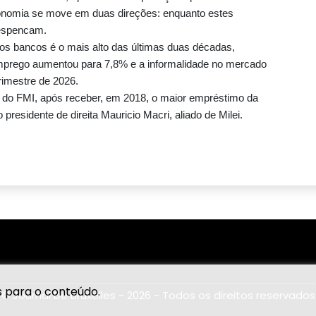
economia se move em duas direções: enquanto estes
despencam.
 os bancos é o mais alto das últimas duas décadas,
prego aumentou para 7,8% e a informalidade no mercado
rimestre de 2026.
r do FMI, após receber, em 2018, o maior empréstimo da
presidente de direita Mauricio Macri, aliado de Milei.
s para o conteúdo.
© Journal De Bruxelles - 2026 - Todos os direitos reservados