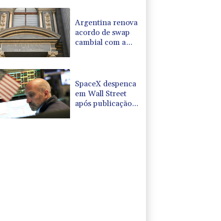
Argentina renova
acordo de swap
cambial com a
China por cinco
anos
SpaceX despenca
em Wall Street
após publicação
de seus
resultados