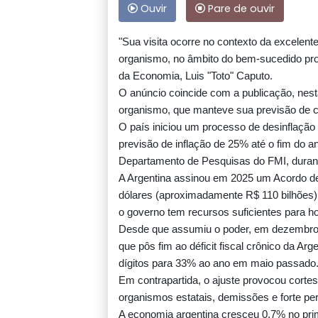
Ouvir
Pare de ouvir
"Sua visita ocorre no contexto da excelent
organismo, no âmbito do bem-sucedido pro
da Economia, Luis "Toto" Caputo.
O anúncio coincide com a publicação, nest
organismo, que manteve sua previsão de 
O país iniciou um processo de desinflação
previsão de inflação de 25% até o fim do a
Departamento de Pesquisas do FMI, duran
A Argentina assinou em 2025 um Acordo de
dólares (aproximadamente R$ 110 bilhões)
o governo tem recursos suficientes para 
Desde que assumiu o poder, em dezembro d
que pôs fim ao déficit fiscal crônico da Ar
dígitos para 33% ao ano em maio passado
Em contrapartida, o ajuste provocou corte
organismos estatais, demissões e forte per
A economia argentina cresceu 0,7% no prim