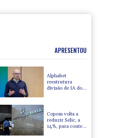
APRESENTOU
Alphabet
reestrutura
divisão de IA do
Google
Copom volta a
reduzir Selic, a
14%, para conter
a inflação