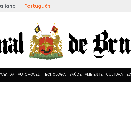
taliano
Português
AVENIDA
AUTOMÓVEL
TECNOLOGIA
SAÚDE
AMBIENTE
CULTURA
E