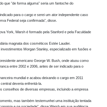
do que "de forma alguma" seria um fantoche do
 indicado para o cargo e serei um ator independente caso
a Federal seja confirmada", disse.
ova York, Warsh é formado pela Stanford e pela Faculdade
ndária magnata dos cosméticos Estée Lauder.
 investimentos Morgan Stanley, especializado em fusões e
 presidente americano George W. Bush, onde atuou como
anca entre 2002 e 2006, antes de ser indicado para o
 financeira mundial e acabou deixando o cargo em 2011
entral deveria enfrentá-la.
os conselhos de diversas empresas, incluindo a empresa
momento, mas também testemunhei uma instituição tentada
onomia e na sociedade", disse Warsh em sua audiência