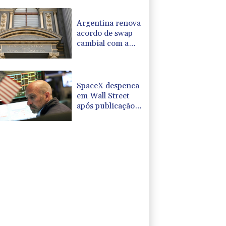
Argentina renova
acordo de swap
cambial com a
China por cinco
anos
SpaceX despenca
em Wall Street
após publicação
de seus
resultados