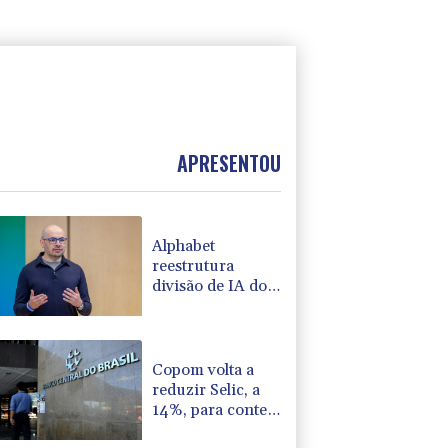
APRESENTOU
Alphabet
reestrutura
divisão de IA do
Google
Copom volta a
reduzir Selic, a
14%, para conter
a inflação