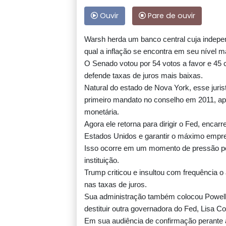
Ouvir
Pare de ouvir
Warsh herda um banco central cuja indepe
qual a inflação se encontra em seu nível ma
O Senado votou por 54 votos a favor e 45
defende taxas de juros mais baixas.
Natural do estado de Nova York, esse jur
primeiro mandato no conselho em 2011, apó
monetária.
Agora ele retorna para dirigir o Fed, encar
Estados Unidos e garantir o máximo empr
Isso ocorre em um momento de pressão po
instituição.
Trump criticou e insultou com frequência o
nas taxas de juros.
Sua administração também colocou Powell n
destituir outra governadora do Fed, Lisa C
Em sua audiência de confirmação perante