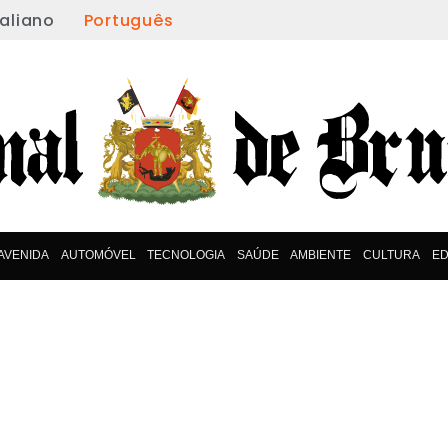
taliano
Português
AVENIDA
AUTOMÓVEL
TECNOLOGIA
SAÚDE
AMBIENTE
CULTURA
E