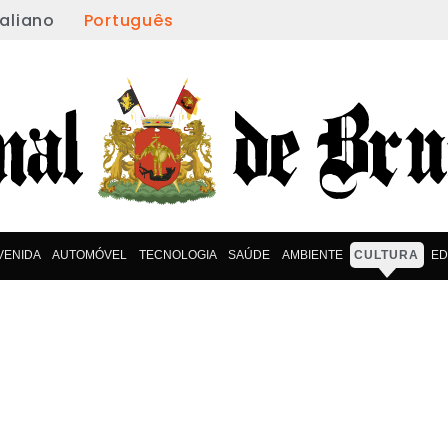
taliano
Português
VENIDA
AUTOMÓVEL
TECNOLOGIA
SAÚDE
AMBIENTE
CULTURA
E