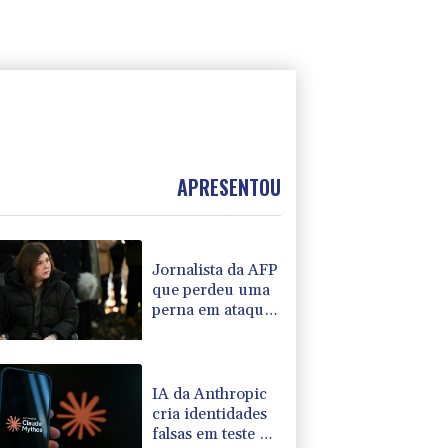
APRESENTOU
Jornalista da AFP
que perdeu uma
perna em ataque
israelense será
homenageada
pelo CPJ
IA da Anthropic
cria identidades
falsas em teste no