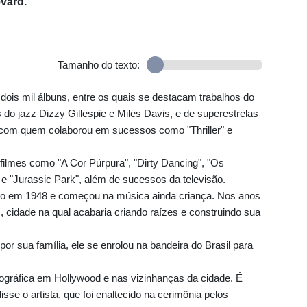
vard.
Tamanho do texto:
ois mil álbuns, entre os quais se destacam trabalhos do
 do jazz Dizzy Gillespie e Miles Davis, e de superestrelas
com quem colaborou em sucessos como "Thriller" e
filmes como "A Cor Púrpura", "Dirty Dancing", "Os
 e "Jurassic Park", além de sucessos da televisão.
iro em 1948 e começou na música ainda criança. Nos anos
s, cidade na qual acabaria criando raízes e construindo sua
 sua família, ele se enrolou na bandeira do Brasil para
nográfica em Hollywood e nas vizinhanças da cidade. É
isse o artista, que foi enaltecido na cerimônia pelos