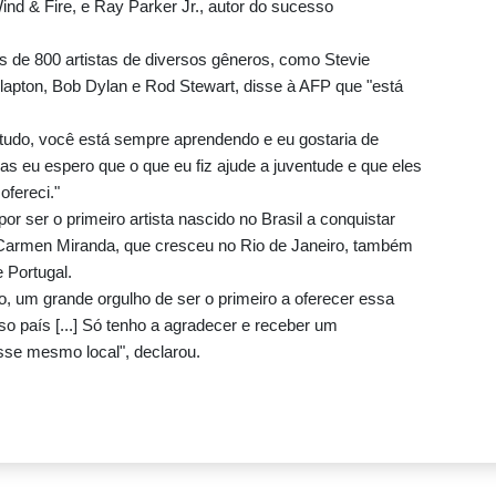
ind & Fire, e Ray Parker Jr., autor do sucesso
 de 800 artistas de diversos gêneros, como Stevie
Clapton, Bob Dylan e Rod Stewart, disse à AFP que "está
tudo, você está sempre aprendendo e eu gostaria de
as eu espero que o que eu fiz ajude a juventude e que eles
fereci."
r ser o primeiro artista nascido no Brasil a conquistar
Carmen Miranda, que cresceu no Rio de Janeiro, também
e Portugal.
 um grande orgulho de ser o primeiro a oferecer essa
o país [...] Só tenho a agradecer e receber um
sse mesmo local", declarou.