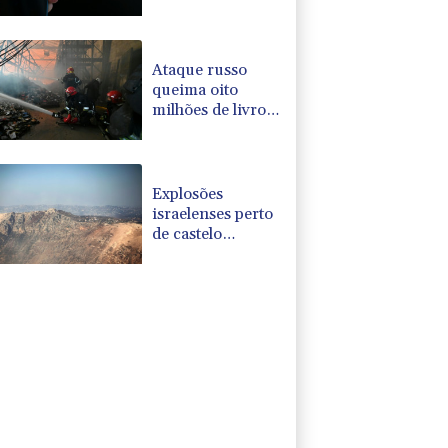
Reino Unido
Ataque russo
queima oito
milhões de livros
na Ucrânia,
denuncia editora
Explosões
israelenses perto
de castelo
ameaçam acordo-
quadro, diz
Líbano