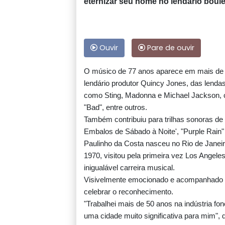
eternizar seu nome no lendário boule
Ouvir
Pare de ouvir
O músico de 77 anos aparece em mais de d
lendário produtor Quincy Jones, das lendas
como Sting, Madonna e Michael Jackson, 
"Bad", entre outros.
Também contribuiu para trilhas sonoras de 
Embalos de Sábado à Noite', "Purple Rain"
Paulinho da Costa nasceu no Rio de Jane
1970, visitou pela primeira vez Los Angele
inigualável carreira musical.
Visivelmente emocionado e acompanhado por
celebrar o reconhecimento.
"Trabalhei mais de 50 anos na indústria fo
uma cidade muito significativa para mim", d