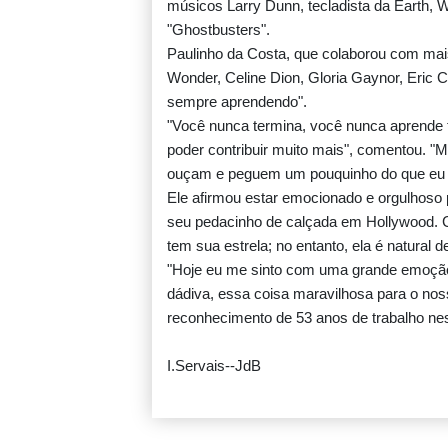
músicos Larry Dunn, tecladista da Earth, W
"Ghostbusters".
Paulinho da Costa, que colaborou com mais
Wonder, Celine Dion, Gloria Gaynor, Eric 
sempre aprendendo".
"Você nunca termina, você nunca aprende 
poder contribuir muito mais", comentou. "M
ouçam e peguem um pouquinho do que eu o
Ele afirmou estar emocionado e orgulhoso po
seu pedacinho de calçada em Hollywood. 
tem sua estrela; no entanto, ela é natural d
"Hoje eu me sinto com uma grande emoção,
dádiva, essa coisa maravilhosa para o noss
reconhecimento de 53 anos de trabalho ne
I.Servais--JdB