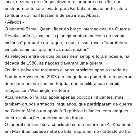
local, dezenas de clérigos devem rezar sobre o caixão, que
posteriormente será levado para Kerbala, mais ao norte, até o
santuário do imã Hussein e de seu irmão Abbas.
- Aliados -
O general Esmail Qaani, líder do braço internacional da Guarda
Revolucionária, exaltou "o planejamento minucioso do evento
histórico" por parte do Iraque, o que, disse, revela "o profundo
vínculo espiritual que une as duas nações".
As relações entre os dois países nem sempre foram boas e, na
década de 1980, as nações travaram uma guerra.
Os dois países se tornaram aliados próximos após a queda de
Saddam Hussein em 2003 e a chegada ao poder de um governo
dominado pelos xiitas em Bagdá, que equilibra sua estreita
relação com Washington e Teerã.
Atualmente, o Irã não apoia apenas políticos influentes, mas
também grupos armados iraquianos, que participaram da guerra
no Oriente Médio em apoio à República Islâmica, com ataques
contra instalações americanas no Iraque.
O funeral nacional será concluído com o enterro de Ali Khamenei
em Mashhad, cidade natal do líder supremo, no nordeste do Irã.