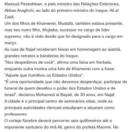
Masoud Pezeshkian, e pelo ministro das Relações Exteriores,
Abbas Araghchi, ao lado do primeiro-ministro do Iraque, Ali al
Zaidi.
Um dos filhos de Khamenei, Mustafa, também estava presente,
mas seu outro filho, Mojtaba, sucessor no cargo de líder
supremo, não é visto desde que foi designado para o cargo em
março.
As ruas de Najaf receberam faixas em homenagem ao aiatolá,
grandes retratos e bandeiras do Iraque.
"Nos despedimos de você", afirma uma faixa em Kerbala,
enquanto outra mostra uma foto de Khamenei com a frase:
"Aquele que humilhou os Estados Unidos".
"É uma oportunidade que não devemos desperdiçar, participar do
funeral de quem desafiou o poder dos Estados Unidos e de
Israel", declarou Mohamed al Bayati, de 30 anos, em Najaf.
A cidade é o principal centro de seminários xiitas, onde as
principais autoridades clericais estudaram e atuaram como
professores.
O cortejo fúnebre deverá percorrer seis quilômetros até o
imponente santuário do imã Ali, genro do profeta Maomé. No