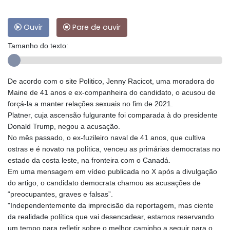
Ouvir
Pare de ouvir
Tamanho do texto:
De acordo com o site Politico, Jenny Racicot, uma moradora do
Maine de 41 anos e ex-companheira do candidato, o acusou de
forçá-la a manter relações sexuais no fim de 2021.
Platner, cuja ascensão fulgurante foi comparada à do presidente
Donald Trump, negou a acusação.
No mês passado, o ex-fuzileiro naval de 41 anos, que cultiva
ostras e é novato na política, venceu as primárias democratas no
estado da costa leste, na fronteira com o Canadá.
Em uma mensagem em vídeo publicada no X após a divulgação
do artigo, o candidato democrata chamou as acusações de
“preocupantes, graves e falsas”.
"Independentemente da imprecisão da reportagem, mas ciente
da realidade política que vai desencadear, estamos reservando
um tempo para refletir sobre o melhor caminho a seguir para o