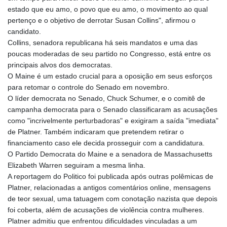
estado que eu amo, o povo que eu amo, o movimento ao qual
pertenço e o objetivo de derrotar Susan Collins", afirmou o
candidato.
Collins, senadora republicana há seis mandatos e uma das
poucas moderadas de seu partido no Congresso, está entre os
principais alvos dos democratas.
O Maine é um estado crucial para a oposição em seus esforços
para retomar o controle do Senado em novembro.
O líder democrata no Senado, Chuck Schumer, e o comitê de
campanha democrata para o Senado classificaram as acusações
como "incrivelmente perturbadoras" e exigiram a saída "imediata"
de Platner. Também indicaram que pretendem retirar o
financiamento caso ele decida prosseguir com a candidatura.
O Partido Democrata do Maine e a senadora de Massachusetts
Elizabeth Warren seguiram a mesma linha.
A reportagem do Politico foi publicada após outras polêmicas de
Platner, relacionadas a antigos comentários online, mensagens
de teor sexual, uma tatuagem com conotação nazista que depois
foi coberta, além de acusações de violência contra mulheres.
Platner admitiu que enfrentou dificuldades vinculadas a um