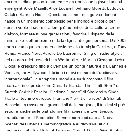
ancora in dialogo con le star come da tradizione i giovani talenti
emergenti Alice Maselli, Alice Lucarelli, Adriano Moretti, Ludovica
Cutuli e Sabrina Nasti. "Questa edizione - spiega Vicedomini -
nasce in un momento complesso per il mondo e proprio per
questo vuole ribadire il valore più autentico della cultura: creare
dialogo, formare nuove generazioni, favorire il rispetto delle
minoranze, dell'ambiente e della dignità di ogni persona. Dal 2003
porto avanti questo progetto insieme alla famiglia Carriero, a Tony
Renis, Franco Nero, Aurelio De Laurentiis, Sting e Trudie Styler,
nel ricordo affettuoso di Lina Wertmüller e Marina Cicogna. Ischia
Global è cresciuto fino a diventare un ponte naturale tra Cannes e
Venezia, tra Hollywood, l'Italia e i nuovi scenari dell'audiovisivo
internazionale". In anteprima mondiale sarà proposto il film
musicale in coproduzione Canada-Irlanda "The Thrift Store" di
Suresh Cedrick Pereira, l''indiano "Ladoo" di Shailendra Singh.
Tra le anteprime europee l'iraniano "Takht-e Tavoos" di Shahab
Hosseini. In rassegna i grandi titoli della stagione, il festival si può
seguire anche sulle piattaforme Mymovies.it e Eventive.org
gratuitamente. Il Production Summit sarà dedicato ai Nuovi
Scenari dell'Offerta Cinematografica e Audiovisiva. Ai già
annunciati tributi a Michael Jackson, Clive J. Davis, Gino Paoli e