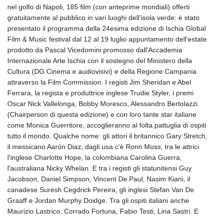
nel golfo di Napoli, 185 film (con anteprime mondiali) offerti
gratuitamente al pubblico in vari luoghi dell'isola verde: è stato
presentato il programma della 24esima edizione di Ischia Global
Film & Music festival dal 12 al 19 luglio appuntamento dell'estate
prodotto da Pascal Vicedomini promosso dall'Accademia
Internazionale Arte Ischia con il sostegno del Ministero della
Cultura (DG Cinema e audiovisivi) e della Regione Campania
attraverso la Film Commission. I registi Jim Sheridan e Abel
Ferrara, la regista e produttrice inglese Trudie Styler, i premi
Oscar Nick Vallelonga, Bobby Moresco, Alessandro Bertolazzi
(Chairperson di questa edizione) e con loro tante star italiane
come Monica Guerritore, accoglieranno al folta pattuglia di ospiti
tutto il mondo. Qualche nome: gli attori il britannico Gary Stretch,
il messicano Aarón Diaz, dagli usa c'è Ronn Moss, tra le attrici
l'inglese Charlotte Hope, la colombiana Carolina Guerra,
l'australiana Nicky Whelan. E tra i registi gli statunitensi Guy
Jacobson, Daniel Simpson, Vincent De Paul, Nasim Kiani, il
canadese Suresh Cegdrick Pereira, gli inglesi Stefan Van De
Graaff e Jordan Murphy Doidge. Tra gli ospiti italiani anche
Maurizio Lastrico, Corrado Fortuna, Fabio Testi, Lina Sastri. E