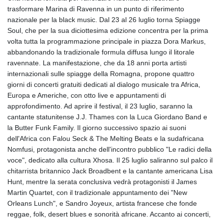
trasformare Marina di Ravenna in un punto di riferimento
nazionale per la black music. Dal 23 al 26 luglio torna Spiagge
Soul, che per la sua diciottesima edizione concentra per la prima
volta tutta la programmazione principale in piazza Dora Markus,
abbandonando la tradizionale formula diffusa lungo il litorale
ravennate. La manifestazione, che da 18 anni porta artisti
internazionali sulle spiagge della Romagna, propone quattro
giorni di concerti gratuiti dedicati al dialogo musicale tra Africa,
Europa e Americhe, con otto live e appuntamenti di
approfondimento. Ad aprire il festival, il 23 luglio, saranno la
cantante statunitense J.J. Thames con la Luca Giordano Band e
la Butter Funk Family. Il giorno successivo spazio ai suoni
dell'Africa con Falou Seck & The Melting Beats e la sudafricana
Nomfusi, protagonista anche dell'incontro pubblico "Le radici della
voce", dedicato alla cultura Xhosa. Il 25 luglio saliranno sul palco il
chitarrista britannico Jack Broadbent e la cantante americana Lisa
Hunt, mentre la serata conclusiva vedrà protagonisti il James
Martin Quartet, con il tradizionale appuntamento dei "New
Orleans Lunch", e Sandro Joyeux, artista francese che fonde
reggae, folk, desert blues e sonorità africane. Accanto ai concerti,