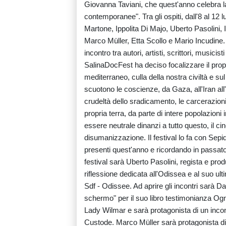
Giovanna Taviani, che quest'anno celebra l
contemporanee". Tra gli ospiti, dall'8 al 12
Martone, Ippolita Di Majo, Uberto Pasolini,
Marco Müller, Etta Scollo e Mario Incudine. Il
incontro tra autori, artisti, scrittori, musici
SalinaDocFest ha deciso focalizzare il pro
mediterraneo, culla della nostra civiltà e s
scuotono le coscienze, da Gaza, all'Iran al
crudeltà dello sradicamento, le carcerazioni, i
propria terra, da parte di intere popolazioni
essere neutrale dinanzi a tutto questo, il ci
disumanizzazione. Il festival lo fa con Sepid
presenti quest'anno e ricordando in passato
festival sarà Uberto Pasolini, regista e pro
riflessione dedicata all'Odissea e al suo ultim
Sdf - Odissee. Ad aprire gli incontri sarà Da
schermo" per il suo libro testimonianza Ogn
Lady Wilmar e sarà protagonista di un incon
Custode. Marco Müller sarà protagonista di Le