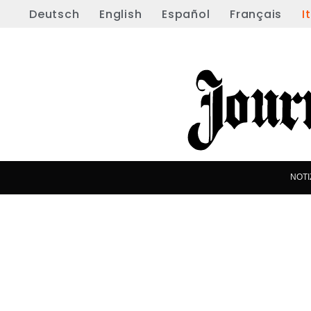
Deutsch
English
Español
Français
I
NOTI