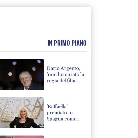
IN PRIMO PIANO
Dario Argento,
'non ho curato la
regia del film
Carne della mia
carne'
'Raffaella'
premiato in
Spagna come
"miglior musical
originale per il
2026"