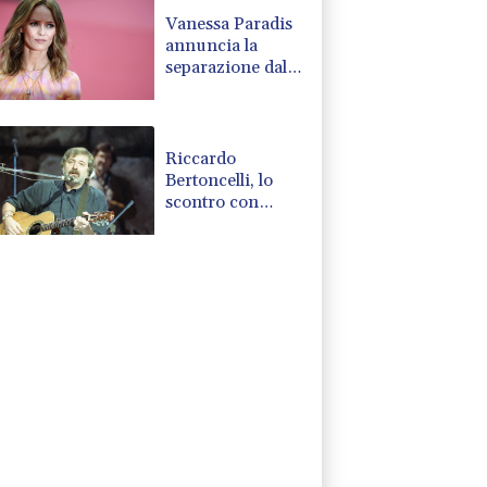
Vanessa Paradis
annuncia la
separazione dallo
scrittore Samuel
Benchetrit
Riccardo
Bertoncelli, lo
scontro con
Guccini? 'Ci
volevamo bene'