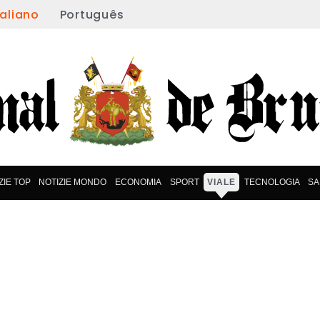
taliano
Português
ZIE TOP
NOTIZIE MONDO
ECONOMIA
SPORT
VIALE
TECNOLOGIA
SA