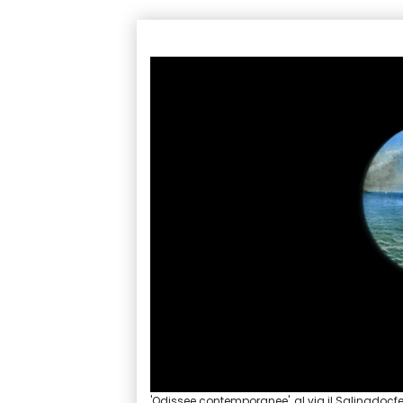
'Odissee contemporanee', al via il Salinadocfe