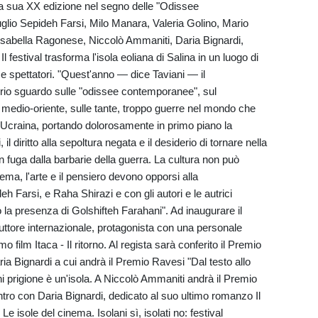
a sua XX edizione nel segno delle "Odissee
 luglio Sepideh Farsi, Milo Manara, Valeria Golino, Mario
 Isabella Ragonese, Niccolò Ammaniti, Daria Bignardi,
 festival trasforma l'isola eoliana di Salina in un luogo di
sti e spettatori. "Quest'anno — dice Taviani — il
prio sguardo sulle "odissee contemporanee", sul
ul medio-oriente, sulle tante, troppo guerre nel mondo che
l'Ucraina, portando dolorosamente in primo piano la
l diritto alla sepoltura negata e il desiderio di tornare nella
 in fuga dalla barbarie della guerra. La cultura non può
nema, l'arte e il pensiero devono opporsi alla
eh Farsi, e Raha Shirazi e con gli autori e le autrici
 la presenza di Golshifteh Farahani". Ad inaugurare il
duttore internazionale, protagonista con una personale
o film Itaca - Il ritorno. Al regista sarà conferito il Premio
ria Bignardi a cui andrà il Premio Ravesi "Dal testo allo
i prigione è un'isola. A Niccolò Ammaniti andrà il Premio
tro con Daria Bignardi, dedicato al suo ultimo romanzo Il
 isole del cinema. Isolani sì, isolati no: festival