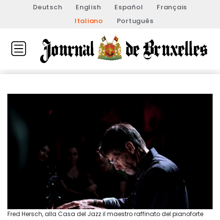
Deutsch
English
Español
Français
Italiano
Português
Fred Hersch, alla Casa del Jazz il maestro raffinato del pianoforte