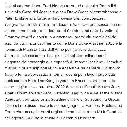
Il pianista americano Fred Hersch torna ad esibirsi a Roma il 9
luglio alla Casa del Jazz in trio con Drew Gress al contrabbasso e
Peter Erskine alla batteria. Improvvisatore, compositore,
insegnante, Hersh in oltre tre decenni ha inciso una sessantina di
album come leader o co-leader ed è stato candidato 17 volte ai
Grammy Award e continua a ottenere i premi più prestigiosi del
jazz, tra cui il riconoscimento come Doris Duke Artist nel 2016 e la
nomina di Pianista Jazz dell'Anno per tre volte dalla Jazz
Journalists Association. I suoi recital solistici brillano per l'
eleganza del fraseggio e la capacità di improvvisazione. Hersch si
misura in duetti esplorativi, trii e ensemble da camera. Il pubblico
italiano lo ha apprezzato in tempi recenti per i lavori pubblicati
pubblicati da Ecm The Song is you con Enrico Rava, premiato
come miglior disco straniero 2022 dalla classifica di Musica Jazz,
e per l'album solista Silent, Listening, seguiti da Alive at the Village
Vanguard con Esperanza Spalding e il trio di Surrounding Green.
Il suo ultimo disco, uscito lo scorso giugno, è Feebles, Fables and
Ferns che raccoglie brani registrati con il chitarrista Mick Goodrick
nell'agosto 1988 nello studio di Hersch a New York.