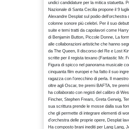
undici candidature per la mitica statuetta.
Nazionale di Santa Cecilia propone il 9 lugl
Alexandre Desplat sul podio dell'orchestra 
colonne sonore più celebri. Per il suo debutt
suite e temi tratti da capolavori come Harry 
di Benjamin Button, Piccole Donne, La for
alle collaborazioni artistiche che hanno segn
da The Queen, Il discorso del Re e Lost Kin
scritte per il regista texano (Fantastic Mr
Figura di spicco nel panorama musicale co
cinquanta film europei e ha fatto il suo ingr
ragazza con l'orecchino di perla. Il maestro 
oltre agli Oscar, tre premi BAFTA, tre pr
ha collaborato con registi del calibro di 
Fincher, Stephen Frears, Greta Gerwig, Te
sua scrittura prende le mosse dalla sua fo
che gli permette di integrare elementi di wo
d'orchestra delle proprie opere, Desplat la
Ha composto brani inediti per Lang Lang,