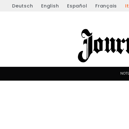
Deutsch
English
Español
Français
I
NOTI