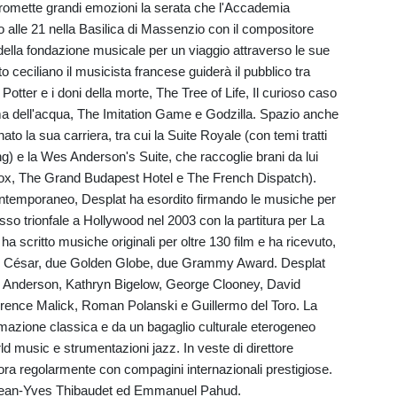
 Promette grandi emozioni la serata che l'Accademia
io alle 21 nella Basilica di Massenzio con il compositore
della fondazione musicale per un viaggio attraverso le sue
o ceciliano il musicista francese guiderà il pubblico tra
Potter e i doni della morte, The Tree of Life, Il curioso caso
ma dell'acqua, The Imitation Game e Godzilla. Spazio anche
ato la sua carriera, tra cui la Suite Royale (con temi tratti
g) e la Wes Anderson's Suite, che raccoglie brani da lui
. Fox, The Grand Budapest Hotel e The French Dispatch).
ntemporaneo, Desplat ha esordito firmando le musiche per
esso trionfale a Hollywood nel 2003 con la partitura per La
ha scritto musiche originali per oltre 130 film e ha ricevuto,
emi César, due Golden Globe, due Grammy Award. Desplat
Wes Anderson, Kathryn Bigelow, George Clooney, David
rrence Malick, Roman Polanski e Guillermo del Toro. La
rmazione classica e da un bagaglio culturale eterogeneo
rld music e strumentazioni jazz. In veste di direttore
vora regolarmente con compagini internazionali prestigiose.
 Jean-Yves Thibaudet ed Emmanuel Pahud.