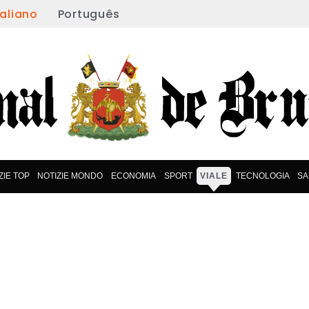
taliano
Português
ZIE TOP
NOTIZIE MONDO
ECONOMIA
SPORT
VIALE
TECNOLOGIA
SA