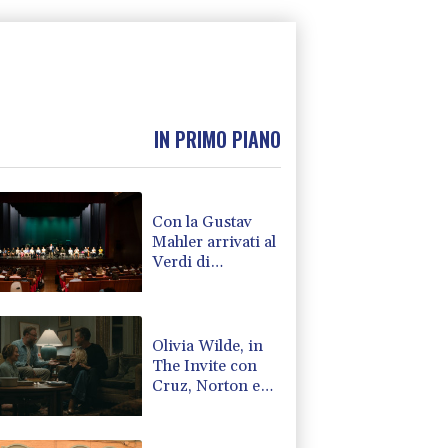
IN PRIMO PIANO
Con la Gustav
Mahler arrivati al
Verdi di
Pordenone 112
giovani musicisti
Olivia Wilde, in
The Invite con
Cruz, Norton e
Rogen come un
gruppo jazz