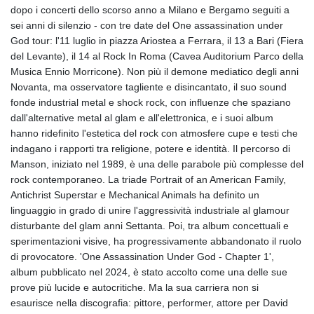
dopo i concerti dello scorso anno a Milano e Bergamo seguiti a
sei anni di silenzio - con tre date del One assassination under
God tour: l'11 luglio in piazza Ariostea a Ferrara, il 13 a Bari (Fiera
del Levante), il 14 al Rock In Roma (Cavea Auditorium Parco della
Musica Ennio Morricone). Non più il demone mediatico degli anni
Novanta, ma osservatore tagliente e disincantato, il suo sound
fonde industrial metal e shock rock, con influenze che spaziano
dall'alternative metal al glam e all'elettronica, e i suoi album
hanno ridefinito l'estetica del rock con atmosfere cupe e testi che
indagano i rapporti tra religione, potere e identità. Il percorso di
Manson, iniziato nel 1989, è una delle parabole più complesse del
rock contemporaneo. La triade Portrait of an American Family,
Antichrist Superstar e Mechanical Animals ha definito un
linguaggio in grado di unire l'aggressività industriale al glamour
disturbante del glam anni Settanta. Poi, tra album concettuali e
sperimentazioni visive, ha progressivamente abbandonato il ruolo
di provocatore. 'One Assassination Under God - Chapter 1',
album pubblicato nel 2024, è stato accolto come una delle sue
prove più lucide e autocritiche. Ma la sua carriera non si
esaurisce nella discografia: pittore, performer, attore per David