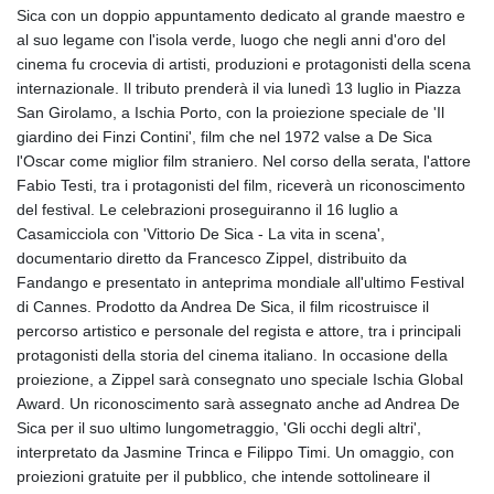
Sica con un doppio appuntamento dedicato al grande maestro e
al suo legame con l'isola verde, luogo che negli anni d'oro del
cinema fu crocevia di artisti, produzioni e protagonisti della scena
internazionale. Il tributo prenderà il via lunedì 13 luglio in Piazza
San Girolamo, a Ischia Porto, con la proiezione speciale de 'Il
giardino dei Finzi Contini', film che nel 1972 valse a De Sica
l'Oscar come miglior film straniero. Nel corso della serata, l'attore
Fabio Testi, tra i protagonisti del film, riceverà un riconoscimento
del festival. Le celebrazioni proseguiranno il 16 luglio a
Casamicciola con 'Vittorio De Sica - La vita in scena',
documentario diretto da Francesco Zippel, distribuito da
Fandango e presentato in anteprima mondiale all'ultimo Festival
di Cannes. Prodotto da Andrea De Sica, il film ricostruisce il
percorso artistico e personale del regista e attore, tra i principali
protagonisti della storia del cinema italiano. In occasione della
proiezione, a Zippel sarà consegnato uno speciale Ischia Global
Award. Un riconoscimento sarà assegnato anche ad Andrea De
Sica per il suo ultimo lungometraggio, 'Gli occhi degli altri',
interpretato da Jasmine Trinca e Filippo Timi. Un omaggio, con
proiezioni gratuite per il pubblico, che intende sottolineare il