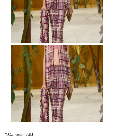
Y.Callens--JdB