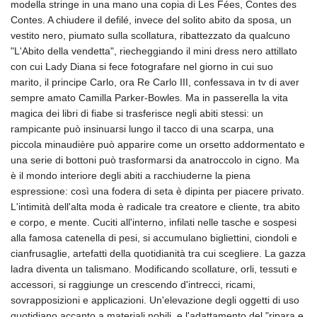
modella stringe in una mano una copia di Les Fées, Contes des
Contes. A chiudere il defilé, invece del solito abito da sposa, un
vestito nero, piumato sulla scollatura, ribattezzato da qualcuno
"L'Abito della vendetta", riecheggiando il mini dress nero attillato
con cui Lady Diana si fece fotografare nel giorno in cui suo
marito, il principe Carlo, ora Re Carlo III, confessava in tv di aver
sempre amato Camilla Parker-Bowles. Ma in passerella la vita
magica dei libri di fiabe si trasferisce negli abiti stessi: un
rampicante può insinuarsi lungo il tacco di una scarpa, una
piccola minaudière può apparire come un orsetto addormentato e
una serie di bottoni può trasformarsi da anatroccolo in cigno. Ma
è il mondo interiore degli abiti a racchiuderne la piena
espressione: così una fodera di seta è dipinta per piacere privato.
L'intimità dell'alta moda è radicale tra creatore e cliente, tra abito
e corpo, e mente. Cuciti all'interno, infilati nelle tasche e sospesi
alla famosa catenella di pesi, si accumulano bigliettini, ciondoli e
cianfrusaglie, artefatti della quotidianità tra cui scegliere. La gazza
ladra diventa un talismano. Modificando scollature, orli, tessuti e
accessori, si raggiunge un crescendo d'intrecci, ricami,
sovrapposizioni e applicazioni. Un'elevazione degli oggetti di uso
quotidiano accanto a materiali nobili, e l'adattamento del "ripara e