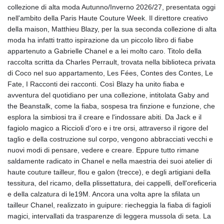
collezione di alta moda Autunno/Inverno 2026/27, presentata oggi
nell'ambito della Paris Haute Couture Week. Il direttore creativo
della maison, Matthieu Blazy, per la sua seconda collezione di alta
moda ha infatti tratto ispirazione da un piccolo libro di fiabe
appartenuto a Gabrielle Chanel e a lei molto caro. Titolo della
raccolta scritta da Charles Perrault, trovata nella biblioteca privata
di Coco nel suo appartamento, Les Fées, Contes des Contes, Le
Fate, I Racconti dei racconti. Così Blazy ha unito fiaba e
avventura del quotidiano per una collezione, intitolata Gaby and
the Beanstalk, come la fiaba, sospesa tra finzione e funzione, che
esplora la simbiosi tra il creare e l'indossare abiti. Da Jack e il
fagiolo magico a Riccioli d'oro e i tre orsi, attraverso il rigore del
taglio e della costruzione sul corpo, vengono abbracciati vecchi e
nuovi modi di pensare, vedere e creare. Eppure tutto rimane
saldamente radicato in Chanel e nella maestria dei suoi atelier di
haute couture tailleur, flou e galon (trecce), e degli artigiani della
tessitura, del ricamo, della plissettatura, dei cappelli, dell'oreficeria
e della calzatura di le19M. Ancora una volta apre la sfilata un
tailleur Chanel, realizzato in guipure: riecheggia la fiaba di fagioli
magici, intervallati da trasparenze di leggera mussola di seta. La