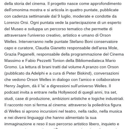
della storia del cinema. Il progetto nasce come approfondimento
dell'omonima mostra e si articola in quattro puntate, pubblicate
con cadenza settimanale dal 9 luglio, moderate e condotte da
Lorenzo Orsi. Ogni puntata vede la partecipazione di un esperto
del Museo e sviluppa un percorso tematico che permette di
attraversare l'universo creativo, artistico e umano di Orson
Welles. Interverranno nelle puntate Stefano Boni conservatore
capo e curatore, Claudia Gianetto responsabile dell'area Mole,
Grazia Paganelli, responsabile della programmazione del Cinema
Massimo e Fabio Pezzetti Tonion della Bibliomediateca Mario
Gromo. La lettura di brani tratti dal volume A pranzo con Orson
(pubblicato da Adelphi e a cura di Peter Biskind), conversazioni
che vedono Orson Welles in dialogo con l'amico e collaboratore
Henry Jaglom, dà il 'la' a digressioni sull'universo Welles. Il
podcast invita a entrare nella Hollywood di quegli anni, tra set,
studi, case di produzione, ambizioni artistiche e logiche industriali.
Il racconto non si ferma al cinema: attraverso la poliedrica figura
di Welles si aprono incursioni nel teatro, nella radio, nella musica
e nei diversi linguaggi che hanno alimentato la sua
immaginazione e reso il suo percorso artistico libero, inquieto e