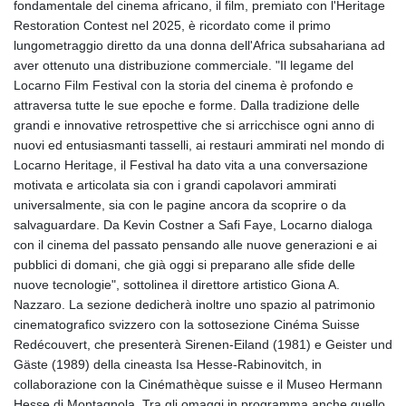
fondamentale del cinema africano, il film, premiato con l'Heritage
Restoration Contest nel 2025, è ricordato come il primo
lungometraggio diretto da una donna dell'Africa subsahariana ad
aver ottenuto una distribuzione commerciale. "Il legame del
Locarno Film Festival con la storia del cinema è profondo e
attraversa tutte le sue epoche e forme. Dalla tradizione delle
grandi e innovative retrospettive che si arricchisce ogni anno di
nuovi ed entusiasmanti tasselli, ai restauri ammirati nel mondo di
Locarno Heritage, il Festival ha dato vita a una conversazione
motivata e articolata sia con i grandi capolavori ammirati
universalmente, sia con le pagine ancora da scoprire o da
salvaguardare. Da Kevin Costner a Safi Faye, Locarno dialoga
con il cinema del passato pensando alle nuove generazioni e ai
pubblici di domani, che già oggi si preparano alle sfide delle
nuove tecnologie", sottolinea il direttore artistico Giona A.
Nazzaro. La sezione dedicherà inoltre uno spazio al patrimonio
cinematografico svizzero con la sottosezione Cinéma Suisse
Redécouvert, che presenterà Sirenen-Eiland (1981) e Geister und
Gäste (1989) della cineasta Isa Hesse-Rabinovitch, in
collaborazione con la Cinémathèque suisse e il Museo Hermann
Hesse di Montagnola. Tra gli omaggi in programma anche quello