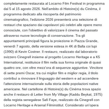
completamente restaurata al Locarno Film Festival in programma
dal 5 al 15 agosto 2026. Nell'ambito di Histoire(s) du Cinéma, il
programma dedicato alla riscoperta del patrimonio
cinematografico, l'edizione 2026 presenterà una selezione di
restauri che spaziano dai capolavori più celebri alle opere meno
conosciute, con l'obiettivo di valorizzare il cinema del passato
attraverso nuove tecnologie di conservazione. Tra gli
appuntamenti principali figura la proiezione in Piazza Grande,
venerdì 7 agosto, della versione estesa in 4K di Balla coi lupi
(1990) di Kevin Costner. Il restauro, realizzato dal laboratorio
svizzero Cinegrell insieme al progetto Locarno Heritage e a K5
International, restituisce il film nella sua forma originale di quasi
quattro ore, con oltre mezz'ora di sequenze aggiuntive. Vincitore
di sette premi Oscar, tra cui miglior film e miglior regia, il titolo
contribuì a rinnovare il linguaggio del western e ad accendere
l'attenzione internazionale sulla storia delle popolazioni native
americane. Nel cartellone di Histoire(s) du Cinéma trova spazio
anche il restauro di Letter from My Village (Kaddu Beykat, 1975)
della regista senegalese Safi Faye, realizzato da Cinegrell con
Locarno Heritage e Arsenal Filminstitut. Considerato un'opera