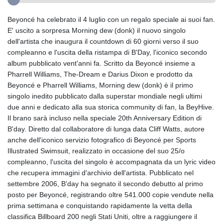
Beyoncé ha celebrato il 4 luglio con un regalo speciale ai suoi fan.
E' uscito a sorpresa Morning dew (donk) il nuovo singolo
dell'artista che inaugura il countdown di 60 giorni verso il suo
compleanno e l'uscita della ristampa di B'Day, l'iconico secondo
album pubblicato vent'anni fa. Scritto da Beyoncé insieme a
Pharrell Williams, The-Dream e Darius Dixon e prodotto da
Beyoncé e Pharrell Williams, Morning dew (donk) è il primo
singolo inedito pubblicato dalla superstar mondiale negli ultimi
due anni e dedicato alla sua storica community di fan, la BeyHive.
Il brano sarà incluso nella speciale 20th Anniversary Edition di
B'day. Diretto dal collaboratore di lunga data Cliff Watts, autore
anche dell'iconico servizio fotografico di Beyoncé per Sports
Illustrated Swimsuit, realizzato in occasione del suo 25/o
compleanno, l'uscita del singolo è accompagnata da un lyric video
che recupera immagini d'archivio dell'artista. Pubblicato nel
settembre 2006, B'day ha segnato il secondo debutto al primo
posto per Beyoncé, registrando oltre 541.000 copie vendute nella
prima settimana e conquistando rapidamente la vetta della
classifica Billboard 200 negli Stati Uniti, oltre a raggiungere il