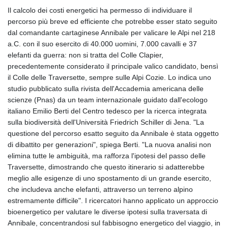
Il calcolo dei costi energetici ha permesso di individuare il
percorso più breve ed efficiente che potrebbe esser stato seguito
dal comandante cartaginese Annibale per valicare le Alpi nel 218
a.C. con il suo esercito di 40.000 uomini, 7.000 cavalli e 37
elefanti da guerra: non si tratta del Colle Clapier,
precedentemente considerato il principale valico candidato, bensì
il Colle delle Traversette, sempre sulle Alpi Cozie. Lo indica uno
studio pubblicato sulla rivista dell'Accademia americana delle
scienze (Pnas) da un team internazionale guidato dall'ecologo
italiano Emilio Berti del Centro tedesco per la ricerca integrata
sulla biodiversità dell'Università Friedrich Schiller di Jena. "La
questione del percorso esatto seguito da Annibale è stata oggetto
di dibattito per generazioni", spiega Berti. "La nuova analisi non
elimina tutte le ambiguità, ma rafforza l'ipotesi del passo delle
Traversette, dimostrando che questo itinerario si adatterebbe
meglio alle esigenze di uno spostamento di un grande esercito,
che includeva anche elefanti, attraverso un terreno alpino
estremamente difficile". I ricercatori hanno applicato un approccio
bioenergetico per valutare le diverse ipotesi sulla traversata di
Annibale, concentrandosi sul fabbisogno energetico del viaggio, in