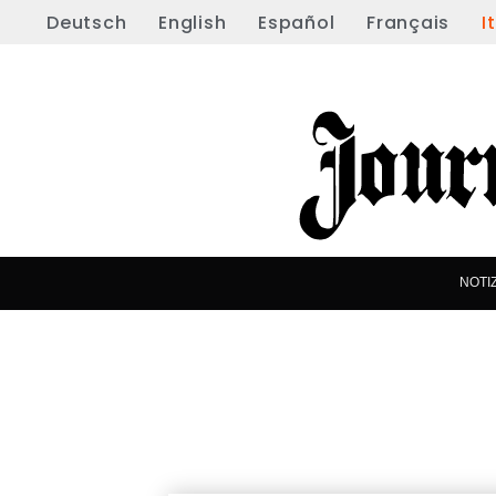
Deutsch
English
Español
Français
I
NOTI