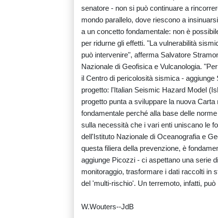
senatore - non si può continuare a rincorr
mondo parallelo, dove riescono a insinuarsi
a un concetto fondamentale: non è possibile
per ridurne gli effetti. "La vulnerabilità sis
può intervenire", afferma Salvatore Stramond
Nazionale di Geofisica e Vulcanologia. "Per
il Centro di pericolosità sismica - aggiung
progetto: l'Italian Seismic Hazard Model (Is
progetto punta a sviluppare la nuova Carta
fondamentale perché alla base delle norme te
sulla necessità che i vari enti uniscano le f
dell'Istituto Nazionale di Oceanografia e Ge
questa filiera della prevenzione, è fondamenta
aggiunge Picozzi - ci aspettano una serie di s
monitoraggio, trasformare i dati raccolti in st
del 'multi-rischio'. Un terremoto, infatti, pu
W.Wouters--JdB