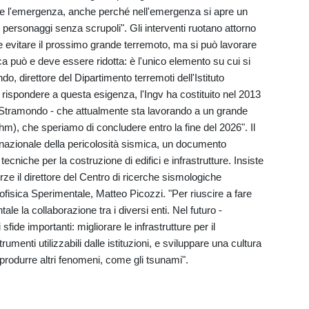
ere l'emergenza, anche perché nell'emergenza si apre un
 personaggi senza scrupoli". Gli interventi ruotano attorno
 evitare il prossimo grande terremoto, ma si può lavorare
mica può e deve essere ridotta: è l'unico elemento su cui si
o, direttore del Dipartimento terremoti dell'Istituto
 rispondere a questa esigenza, l'Ingv ha costituito nel 2013
e Stramondo - che attualmente sta lavorando a un grande
hm), che speriamo di concludere entro la fine del 2026". Il
 nazionale della pericolosità sismica, un documento
cniche per la costruzione di edifici e infrastrutture. Insiste
orze il direttore del Centro di ricerche sismologiche
ofisica Sperimentale, Matteo Picozzi. "Per riuscire a fare
le la collaborazione tra i diversi enti. Nel futuro -
fide importanti: migliorare le infrastrutture per il
rumenti utilizzabili dalle istituzioni, e sviluppare una cultura
ò produrre altri fenomeni, come gli tsunami".