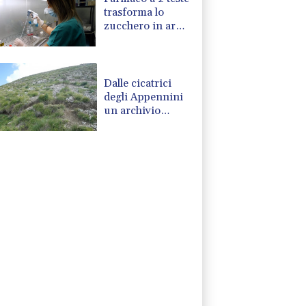
trasforma lo
zucchero in arma
contro i tumori
Dalle cicatrici
degli Appennini
un archivio
storico dei
terremoti italiani