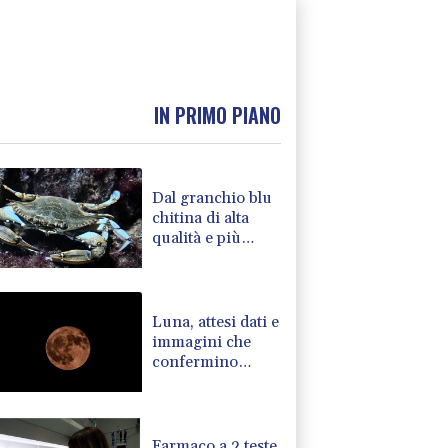
IN PRIMO PIANO
Dal granchio blu
chitina di alta
qualità e più
sostenibile
Luna, attesi dati e
immagini che
confermino
l'impatto del
detrito
Farmaco a 2 teste