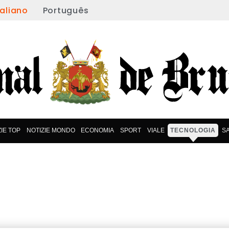
taliano
Português
ZIE TOP
NOTIZIE MONDO
ECONOMIA
SPORT
VIALE
TECNOLOGIA
S