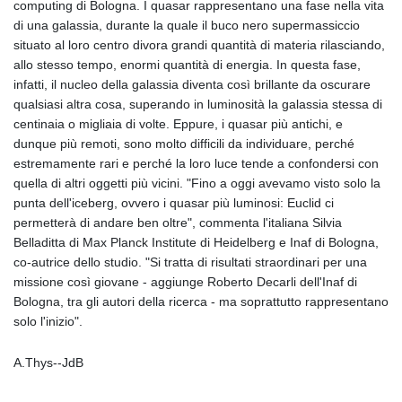
computing di Bologna. I quasar rappresentano una fase nella vita
di una galassia, durante la quale il buco nero supermassiccio
situato al loro centro divora grandi quantità di materia rilasciando,
allo stesso tempo, enormi quantità di energia. In questa fase,
infatti, il nucleo della galassia diventa così brillante da oscurare
qualsiasi altra cosa, superando in luminosità la galassia stessa di
centinaia o migliaia di volte. Eppure, i quasar più antichi, e
dunque più remoti, sono molto difficili da individuare, perché
estremamente rari e perché la loro luce tende a confondersi con
quella di altri oggetti più vicini. "Fino a oggi avevamo visto solo la
punta dell'iceberg, ovvero i quasar più luminosi: Euclid ci
permetterà di andare ben oltre", commenta l'italiana Silvia
Belladitta di Max Planck Institute di Heidelberg e Inaf di Bologna,
co-autrice dello studio. "Si tratta di risultati straordinari per una
missione così giovane - aggiunge Roberto Decarli dell'Inaf di
Bologna, tra gli autori della ricerca - ma soprattutto rappresentano
solo l'inizio".
A.Thys--JdB