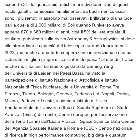
scoperto 31 dei quasar più antichi mai individuati. Due di questi
nuclei galattici luminosissimi, alimentati da buchi neri colossali,
sono i più remoti in assoluto mai osservati: brillavano di una luce
pari a quella di 1.000 miliardi di Soli quando l'universo aveva
appena 670 e 680 milioni di anni, cioè il 5% dell'età attuale. Il
risultato, pubblicato sulla rivista Astronomy & Astrophysics, si deve
alle straordinarie capacità del telescopio europeo lanciato nel
2023, ma anche a una forte cooperazione internazionale che ha
radunato i migliori gruppi di 'cacciatori di quasar' al mondo, tra cui
anche molti italiani. Lo studio, guidato da Daming Yang
dell'Università di Leiden nei Paesi Bassi, ha visto la
partecipazione di Istituto Nazionale di Astrofisica e Istituto
Nazionale di Fisica Nucleare, delle Università di Roma Tre,
Firenze, Trento, Bologna, Genova, Federico II di Napoli, Torino,
Milano, Padova e Trieste, insieme a Istituto di Fisica
Fondamentale dell'Universo (Ifpu) e Scuola Superiore di Studi
Avanzati (Sissa) di Trieste, Centro europeo per l'osservazione
della Terra (Esrin) dell'Esa a Frascati, Space Science Data Center
dell'Agenzia Spaziale Italiana a Roma e ICSC - Centro nazionale
di ricerca in high performance computing, big data e quantum