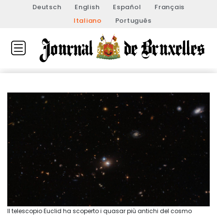
Deutsch
English
Español
Français
Italiano
Português
Il telescopio Euclid ha scoperto i quasar più antichi del cosmo