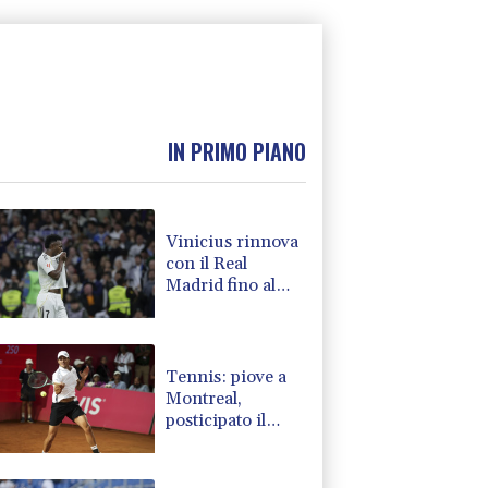
IN PRIMO PIANO
Vinicius rinnova
con il Real
Madrid fino al
2032
Tennis: piove a
Montreal,
posticipato il
match di Darderi
con Shang