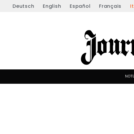
Deutsch
English
Español
Français
I
NOTI