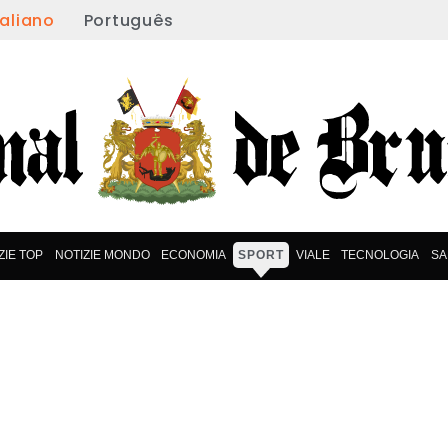
taliano
Português
ZIE TOP
NOTIZIE MONDO
ECONOMIA
SPORT
VIALE
TECNOLOGIA
SA