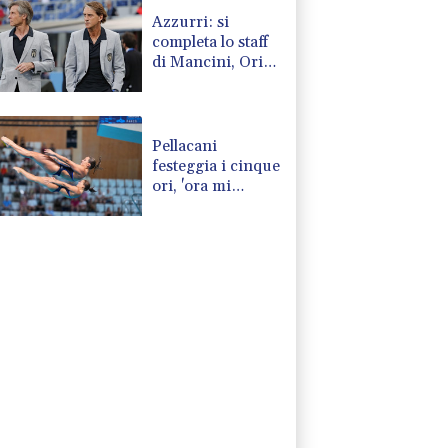
Azzurri: si
completa lo staff
di Mancini, Oriali
team manager e
Bollini vice
Pellacani
festeggia i cinque
ori, 'ora mi
avvicino alle
cinesi'