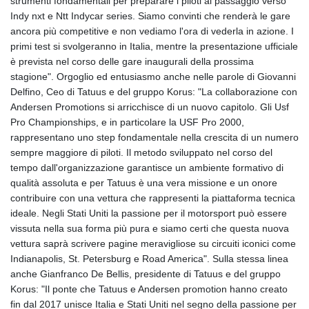
strumenti fondamentali per preparare i piloti al passaggio verso
Indy nxt e Ntt Indycar series. Siamo convinti che renderà le gare
ancora più competitive e non vediamo l'ora di vederla in azione. I
primi test si svolgeranno in Italia, mentre la presentazione ufficiale
è prevista nel corso delle gare inaugurali della prossima
stagione". Orgoglio ed entusiasmo anche nelle parole di Giovanni
Delfino, Ceo di Tatuus e del gruppo Korus: "La collaborazione con
Andersen Promotions si arricchisce di un nuovo capitolo. Gli Usf
Pro Championships, e in particolare la USF Pro 2000,
rappresentano uno step fondamentale nella crescita di un numero
sempre maggiore di piloti. Il metodo sviluppato nel corso del
tempo dall'organizzazione garantisce un ambiente formativo di
qualità assoluta e per Tatuus è una vera missione e un onore
contribuire con una vettura che rappresenti la piattaforma tecnica
ideale. Negli Stati Uniti la passione per il motorsport può essere
vissuta nella sua forma più pura e siamo certi che questa nuova
vettura saprà scrivere pagine meravigliose su circuiti iconici come
Indianapolis, St. Petersburg e Road America". Sulla stessa linea
anche Gianfranco De Bellis, presidente di Tatuus e del gruppo
Korus: "Il ponte che Tatuus e Andersen promotion hanno creato
fin dal 2017 unisce Italia e Stati Uniti nel segno della passione per