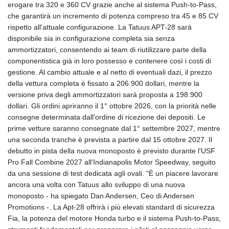
erogare tra 320 e 360 CV grazie anche al sistema Push-to-Pass,
che garantirà un incremento di potenza compreso tra 45 e 85 CV
rispetto all'attuale configurazione. La Tatuus APT-28 sarà
disponibile sia in configurazione completa sia senza
ammortizzatori, consentendo ai team di riutilizzare parte della
componentistica già in loro possesso e contenere così i costi di
gestione. Al cambio attuale e al netto di eventuali dazi, il prezzo
della vettura completa è fissato a 206.900 dollari, mentre la
versione priva degli ammortizzatori sarà proposta a 198.900
dollari. Gli ordini apriranno il 1° ottobre 2026, con la priorità nelle
consegne determinata dall'ordine di ricezione dei depositi. Le
prime vetture saranno consegnate dal 1° settembre 2027, mentre
una seconda tranche è prevista a partire dal 15 ottobre 2027. Il
debutto in pista della nuova monoposto è previsto durante l'USF
Pro Fall Combine 2027 all'Indianapolis Motor Speedway, seguito
da una sessione di test dedicata agli ovali. "È un piacere lavorare
ancora una volta con Tatuus allo sviluppo di una nuova
monoposto - ha spiegato Dan Andersen, Ceo di Andersen
Promotions -. La Apt-28 offrirà i più elevati standard di sicurezza
Fia, la potenza del motore Honda turbo e il sistema Push-to-Pass,