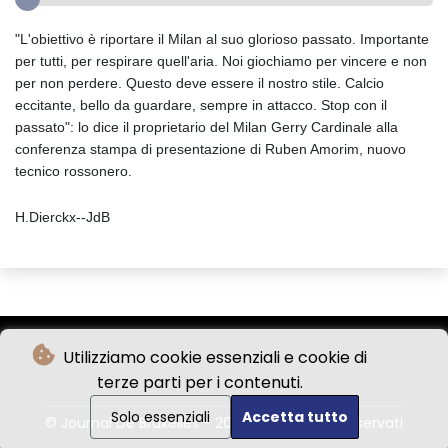
"L'obiettivo è riportare il Milan al suo glorioso passato. Importante
per tutti, per respirare quell'aria. Noi giochiamo per vincere e non
per non perdere. Questo deve essere il nostro stile. Calcio
eccitante, bello da guardare, sempre in attacco. Stop con il
passato": lo dice il proprietario del Milan Gerry Cardinale alla
conferenza stampa di presentazione di Ruben Amorim, nuovo
tecnico rossonero.
H.Dierckx--JdB
Utilizziamo cookie essenziali e cookie di
terze parti per i contenuti.
Solo essenziali
Accetta tutto
© Journal De Bruxelles - 2026 - Tutti i diritti riservati