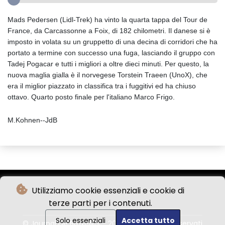
Mads Pedersen (Lidl-Trek) ha vinto la quarta tappa del Tour de
France, da Carcassonne a Foix, di 182 chilometri. Il danese si è
imposto in volata su un gruppetto di una decina di corridori che ha
portato a termine con successo una fuga, lasciando il gruppo con
Tadej Pogacar e tutti i migliori a oltre dieci minuti. Per questo, la
nuova maglia gialla è il norvegese Torstein Traeen (UnoX), che
era il miglior piazzato in classifica tra i fuggitivi ed ha chiuso
ottavo. Quarto posto finale per l'italiano Marco Frigo.
M.Kohnen--JdB
Utilizziamo cookie essenziali e cookie di
terze parti per i contenuti.
Solo essenziali
Accetta tutto
© Journal De Bruxelles - 2026 - Tutti i diritti riservati