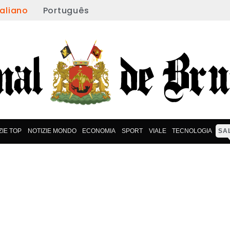
taliano
Português
ZIE TOP
NOTIZIE MONDO
ECONOMIA
SPORT
VIALE
TECNOLOGIA
SA