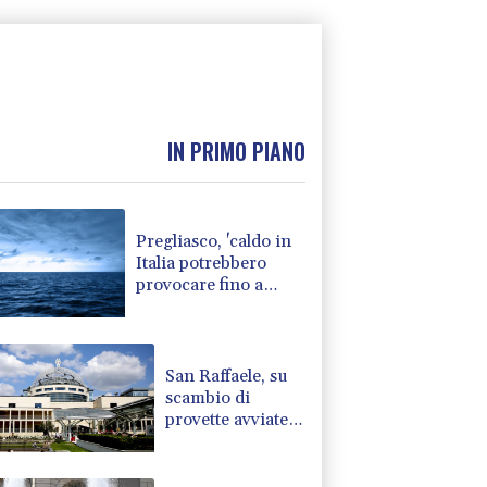
IN PRIMO PIANO
Pregliasco, 'caldo in
Italia potrebbero
provocare fino a
8mila morti in più'
San Raffaele, su
scambio di
provette avviate
verifiche già 2
settimane fa