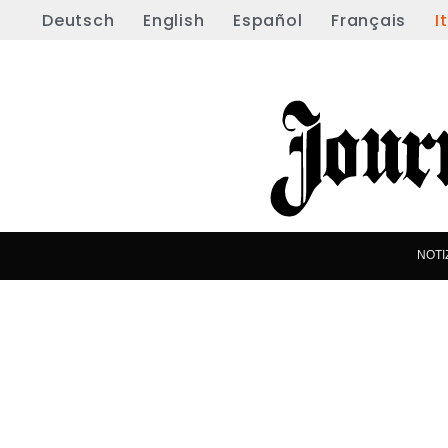
Deutsch
English
Español
Français
I
NOTI