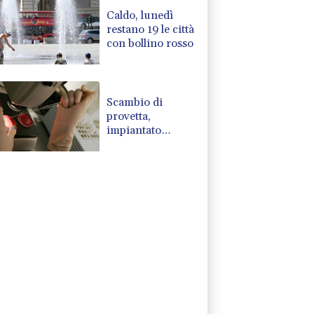
Caldo, lunedì
restano 19 le città
con bollino rosso
Scambio di
provetta,
impiantato
l'embrione
sbagliato al San
Raffaele di
Milano