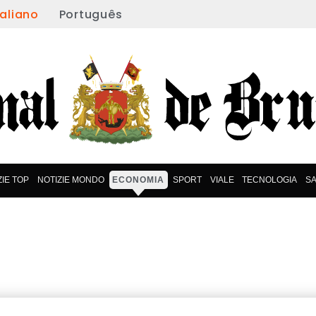
taliano
Português
ZIE TOP
NOTIZIE MONDO
ECONOMIA
SPORT
VIALE
TECNOLOGIA
S