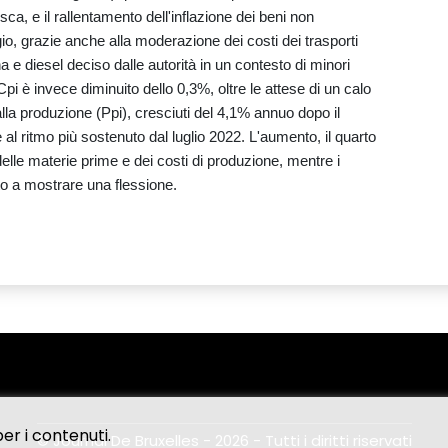
esca, e il rallentamento dell'inflazione dei beni non
io, grazie anche alla moderazione dei costi dei trasporti
ina e diesel deciso dalle autorità in un contesto di minori
pi è invece diminuito dello 0,3%, oltre le attese di un calo
lla produzione (Ppi), cresciuti del 4,1% annuo dopo il
 al ritmo più sostenuto dal luglio 2022. L'aumento, il quarto
elle materie prime e dei costi di produzione, mentre i
o a mostrare una flessione.
er i contenuti.
© Journal De Bruxelles - 2026 - Tutti i diritti riservati