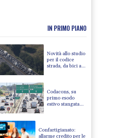
IN PRIMO PIANO
Novità allo studio
per il codice
strada, da bici a
multe e patente a
17 anni
Codacons, su
primo esodo
estivo stangata
carburanti da
370 milioni
Confartigianato:
allarme credito per le