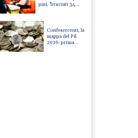
pmi, 'bruciati 34
miliardi in 7 anni'
Confesercenti, la
mappa del Pil
2026: prima
Bolzano +1,8%,
frena Valle
d'Aosta -0,1%