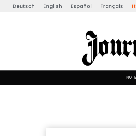
Deutsch
English
Español
Français
I
NOTI