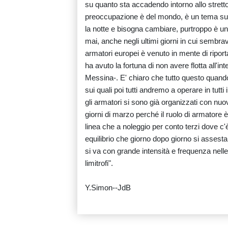
su quanto sta accadendo intorno allo stret
preoccupazione è del mondo, è un tema su 
la notte e bisogna cambiare, purtroppo è un 
mai, anche negli ultimi giorni in cui sembrav
armatori europei è venuto in mente di riporta
ha avuto la fortuna di non avere flotta all'in
Messina-. E' chiaro che tutto questo quando 
sui quali poi tutti andremo a operare in tutt
gli armatori si sono già organizzati con nuo
giorni di marzo perché il ruolo di armatore 
linea che a noleggio per conto terzi dove c'è
equilibrio che giorno dopo giorno si asses
si va con grande intensità e frequenza nell
limitrofi".
Y.Simon--JdB