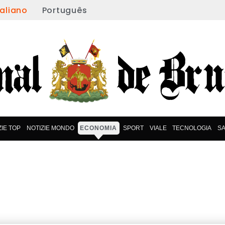
taliano
Português
ZIE TOP
NOTIZIE MONDO
ECONOMIA
SPORT
VIALE
TECNOLOGIA
S