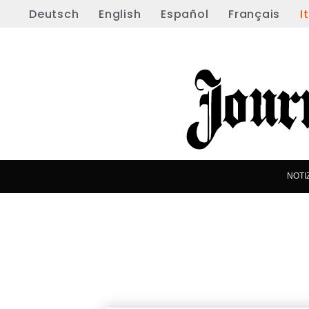
Deutsch
English
Español
Français
I
NOTI