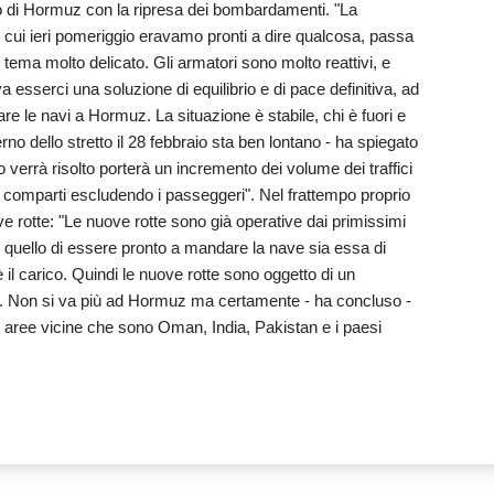
to di Hormuz con la ripresa dei bombardamenti. "La
cui ieri pomeriggio eravamo pronti a dire qualcosa, passa
tema molto delicato. Gli armatori sono molto reattivi, e
a esserci una soluzione di equilibrio e di pace definitiva, ad
re le navi a Hormuz. La situazione è stabile, chi è fuori e
terno dello stretto il 28 febbraio sta ben lontano - ha spiegato
verrà risolto porterà un incremento dei volume dei traffici
i i comparti escludendo i passeggeri". Nel frattempo proprio
ve rotte: "Le nuove rotte sono già operative dai primissimi
è quello di essere pronto a mandare la nave sia essa di
 il carico. Quindi le nuove rotte sono oggetto di un
ta. Non si va più ad Hormuz ma certamente - ha concluso -
e aree vicine che sono Oman, India, Pakistan e i paesi