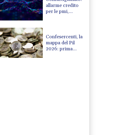
allarme credito
per le pmi,
'bruciati 34
miliardi in 7 anni'
Confesercenti, la
mappa del Pil
2026: prima
Bolzano +1,8%,
frena Valle
d'Aosta -0,1%