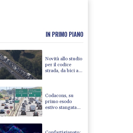
IN PRIMO PIANO
Novità allo studio
per il codice
strada, da bici a
multe e patente a
17 anni
Codacons, su
primo esodo
estivo stangata
carburanti da
370 milioni
Confartigianato: