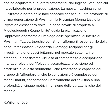
che ha acquistato due 'aratri sottomarini' dall'inglese Smd, con cui
ha collaborato per la progettazione. La nuova macchina verrà
uutilizzata a bordo delle navi posacavi per acque ultra profonde di
ultima generazione di Prysmian, la Prysmian Monna Lisa e la
Prysmian Alessandro Volta. La base navale di proprietà a
Middlesbrough (Regno Unito) guida la pianificazione,
l'approvvigionamento e l'impiego delle operazioni di interro di
Prysmian. "La partnership con Smd - afferma il responsanile della
base Peter Watson - evidenzia i vantaggi reciproci per gli
investimenti energetici britannici nel mercato sottomarino,
creando un ecosistema virtuoso di competenze e occupazione". Il
manager elogia poi "l'elevata accuratezza, precisione ed
efficienza di questo strumento", che rafforzano le capacità del
gruppo di "affrontare anche le condizioni più complesse dei
fondali marini, consentendo l'interramento dei cavi fino a una
profondità di cinque metri, in funzione delle caratteristiche del
fondale".
K.Willems--JdB