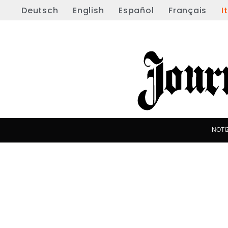
Deutsch
English
Español
Français
I
NOTI