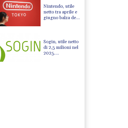
Nintendo, utile
netto tra aprile e
giugno balza del
53% a 810
milioni di euro
Sogin, utile netto
di 2,5 milioni nel
2025.
Avanzamento del
decommissioning
al 47,7%