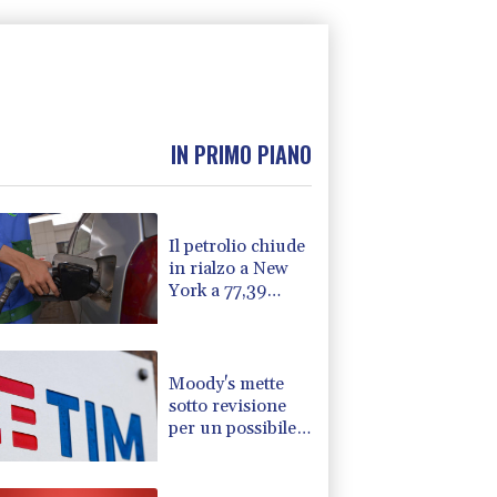
IN PRIMO PIANO
Il petrolio chiude
in rialzo a New
York a 77,39
dollari al barile
Moody's mette
sotto revisione
per un possibile
miglioramento i
rating di Tim