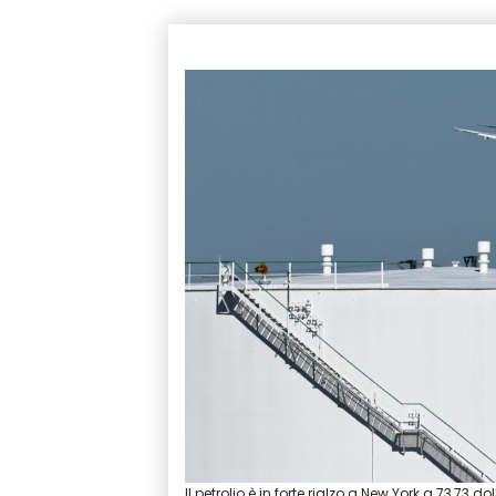
Il petrolio è in forte rialzo a New York a 73,73 dol