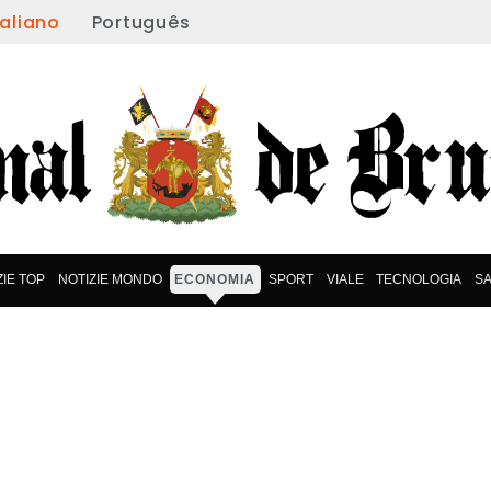
taliano
Português
ZIE TOP
NOTIZIE MONDO
ECONOMIA
SPORT
VIALE
TECNOLOGIA
S